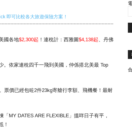
電
ick 即可比較各大旅遊保險方案！
美國各地
$2,300起
！連稅計：西雅圖
$4,138起
、丹佛
。依家連稅四千一飛到美國，仲係搭北美最 Top
。票價已經包咗2件23kg寄艙行李額、飛機餐！最耐
揀「MY DATES ARE FLEXIBLE」搵咩日子有平，
抵！