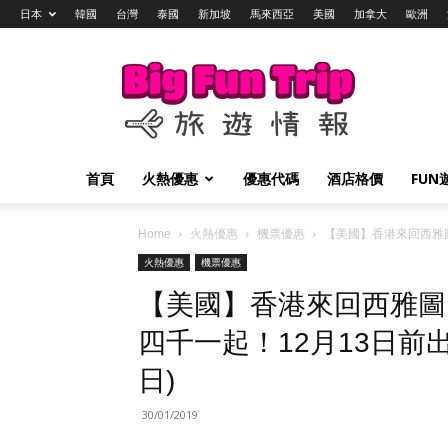
日本
韓國
台灣
泰國
新加坡
馬來西亞
美國
加拿大
歐洲
Big
Fun
Trip
旅
遊
情
首頁
火熱優惠
優惠代碼
酒店格價
FUN
報
Home
火熱優惠
機票優惠
【美國】香港來回西雅圖 /
火熱優惠
機票優惠
【美國】香港來回西雅圖 / 
四千一起！12月13日前出
日)
30/01/2019