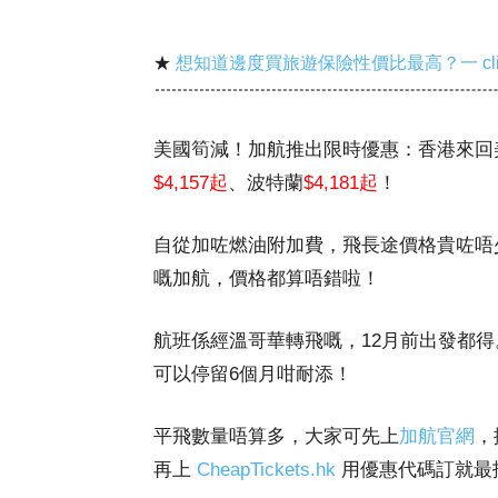
★
想知道邊度買旅遊保險性價比最高？一 cl
美國筍減！加航推出限時優惠：香港來回
$4,157起
、波特蘭
$4,181起
！
自從加咗燃油附加費，飛長途價格貴咗唔少
嘅加航，價格都算唔錯啦！
航班係經溫哥華轉飛嘅，12月前出發都得
可以停留6個月咁耐添！
平飛數量唔算多，大家可先上
加航官網
，
再上
CheapTickets.hk
用優惠代碼訂就最