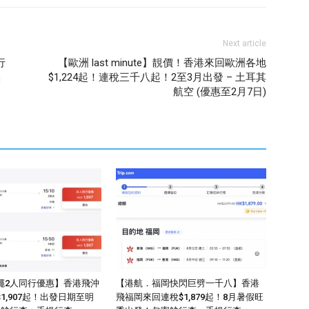
Next article
行
【歐洲 last minute】靚價！香港來回歐洲各地
埃
$1,224起！連稅三千八起！2至3月出發 – 土耳其
航空 (優惠至2月7日)
繩2人同行優惠】香港飛沖
【港航．福岡快閃巨劈一千八】香港
1,907起！出發日期至明
飛福岡來回連稅$1,879起！8月暑假旺