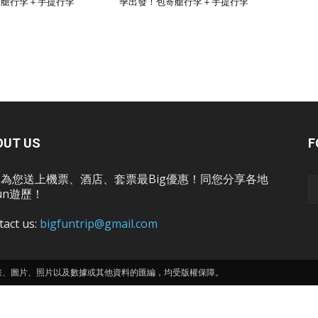
寄艙行李＋手提行李
季出發！包寄艙行李＋手提行李
OUT US
F
為您送上機票、酒店、套票最Big優惠！同您分享各地
un遊歷！
tact us:
bigfuntrip@gmail.com
畫、圖片、照片以及數據或其他資料的匯編，均受版權保障。