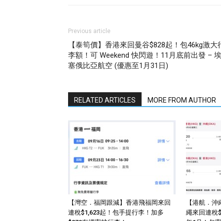
Previous article
【泰筍價】香港來回曼谷$828起！包46kg激大
李額！可 Weekend 快閃遊！11月底前出發 – 
塞俄比亞航空 (優惠至1月31日)
RELATED ARTICLES
MORE FROM AUTHOR
【灣空．福岡跟減】香港飛福岡來回
【港航．沖
連稅$1,623起！包手提行李！加多
繩來回連稅$