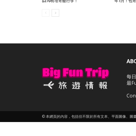
$270有埋寄艙行李！
年1月！包
AB
每日
最F
Con
© 本網頁的內容，包括但不限於所有文本、平面圖像、圖