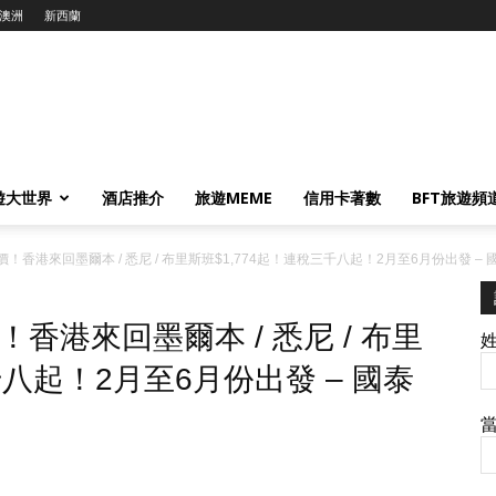
澳洲
新西蘭
遊大世界
酒店推介
旅遊MEME
信用卡著數
BFT旅遊頻
香港來回墨爾本 / 悉尼 / 布里斯班$1,774起！連稅三千八起！2月至6月份出發 – 國
香港來回墨爾本 / 悉尼 / 布里
千八起！2月至6月份出發 – 國泰