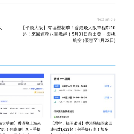
Next article
大
【平飛大阪】有埋櫻花季！香港飛大阪單程$210
起！來回連稅八百幾起！5月31日前出發 – 樂桃
航空 (優惠至1月22日)
海大劈價】香港飛上海來
【灣空．福岡跟減】香港飛福岡來回
011起！包寄艙行李＋手提
連稅$1,623起！包手提行李！加多