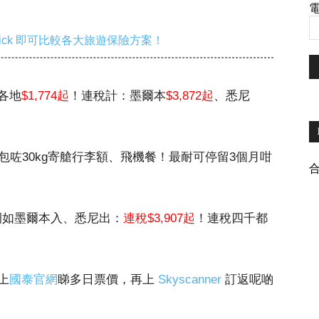
電
ick 即可比較各大旅遊保險方案！
各地
$1,774起
！連稅計：墨爾本
$3,872起
、悉尼
包咗30kg寄艙行李額、飛機餐！最耐可停留3個月咁
！例如墨爾本入、悉尼出：
連稅$3,907起
！連稅四千都
上
國泰官網
睇多日票價，再上
Skyscanner
訂返呢啲