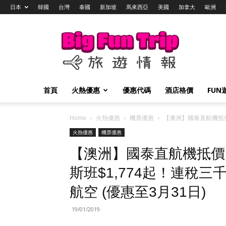
日本
韓國
台灣
泰國
新加坡
馬來西亞
美國
加拿大
歐洲
Big
Fun
Trip
旅
遊
情
首頁
火熱優惠
優惠代碼
酒店格價
FUN
報
Home
火熱優惠
機票優惠
【澳洲】國泰直航機抵價！
火熱優惠
機票優惠
【澳洲】國泰直航機抵價！
斯班$1,774起！連稅三
航空 (優惠至3月31日)
19/01/2019