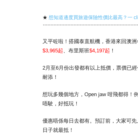
★
想知道邊度買旅遊保險性價比最高？一 cl
又平咗啦！搭國泰直航機，香港來回澳洲
$3,965起
、布里斯班
$4,197起
！
2月至6月份出發都有以上抵價，票價已經
耐添！
想玩多幾個地方，Open jaw 咁飛都得
唔駛，好抵玩！
優惠唔係每日去都有。預訂前，大家可先
日子就最抵！