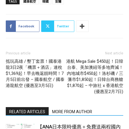
TAGS
國泰航空
韓國
首爾
Facebook
Twitter
Previous article
Next article
抵玩高雄 / 墾丁套票！國泰港
港航 Mega Sale $450起！日韓
龍3日2夜「機票＋酒店」連稅
台泰、美加澳紐等多地齊減！
$1,369起！早去晚返靚時間！7
內地城市$450起！洛杉磯 / 三
月5日前出發 – 國泰航空 / 國泰
藩市$1,850起！日韓台商務艙
港龍航空 (優惠至3月5日)
$1,870起 – 中旅社 x 香港航空
(優惠至2月7日)
RELATED ARTICLES
MORE FROM AUTHOR
【ANA日本限時優惠＋免費送兩程國內