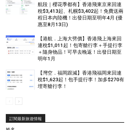
航段｜櫻花季都有】香港飛東京來回連
稅$3,413起、札幌$3,402起！免費送兩
程日本內陸機！出發日期至明年4月 (優
惠至8月13日)
【港航．上海大劈價】香港飛上海來回
連稅$1,011起！包寄艙行李＋手提行李
＋隨身物品！可早去晚返！出發日期至
明年1月
【灣空．福岡跟減】香港飛福岡來回連
稅$1,623起！包手提行李！加多$270有
埋寄艙行李！
訂閱最新旅遊情報
姓名