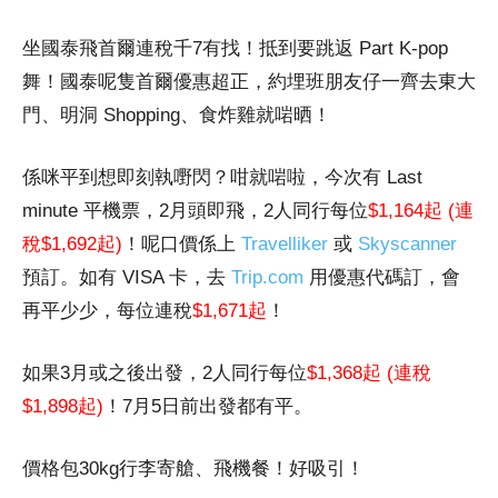
坐國泰飛首爾連稅千7有找！抵到要跳返 Part K-pop
舞！國泰呢隻首爾優惠超正，約埋班朋友仔一齊去東大
門、明洞 Shopping、食炸雞就啱晒！
係咪平到想即刻執嘢閃？咁就啱啦，今次有 Last
minute 平機票，2月頭即飛，2人同行每位
$1,164起 (連
稅$1,692起)
！呢口價係上
Travelliker
或
Skyscanner
預訂。如有 VISA 卡，去
Trip.com
用優惠代碼訂，會
再平少少，每位連稅
$1,671起
！
如果3月或之後出發，2人同行每位
$1,368起 (連稅
$1,898起)
！7月5日前出發都有平。
價格包30kg行李寄艙、飛機餐！好吸引！