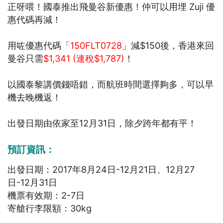
正呀喂！國泰推出飛曼谷新優惠！仲可以用埋 Zuji 優
惠代碼再減！
用咗優惠代碼「
150FLT0728
」減$150後，香港來回
曼谷只需
$1,341 (連稅$1,787)
！
以國泰黎講價錢唔錯，而航班時間選擇夠多，可以早
機去晚機返！
出發日期由依家至12月31日，除夕跨年都有平！
預訂資訊：
出發日期：2017年8月24日-12月21日、12月27
日-12月31日
機票有效期：2-7日
寄艙行李限額：30kg