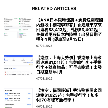
RELATED ARTICLES
【ANA日本限時優惠＋免費送兩程國
內航段｜櫻花季都有】香港飛東京來
回連稅$3,413起、札幌$3,402起！
免費送兩程日本內陸機！出發日期至
明年4月 (優惠至8月13日)
07/08/2026
【港航．上海大劈價】香港飛上海來
回連稅$1,011起！包寄艙行李＋手提
行李＋隨身物品！可早去晚返！出發
日期至明年1月
07/08/2026
【灣空．福岡跟減】香港飛福岡來回
連稅$1,623起！包手提行李！加多
$270有埋寄艙行李！
06/08/2026