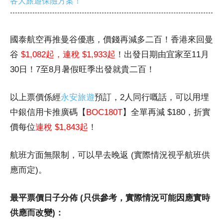
各大旅遊保險方案！
國泰航空再推曼谷優惠，價錢再減多二百！香港來回曼
谷
$1,082起，連稅 $1,933起
！出發日期由宜家至11月
30日！7至8月暑假旺季出發就貴二百！
以上票價係經
永安旅遊
預訂，2人同行嘅話，可以用埋
中銀信用卡推廣碼【
BOC180T
】全單再減 $180，折實
價每位
連稅 $1,843起
！
航班方面無限制，可以早去晚返 (實際情況視乎航班供
應而定)。
最平票價日子分佈 (只供參考，實際情況可能因應實時
供應而改變)：