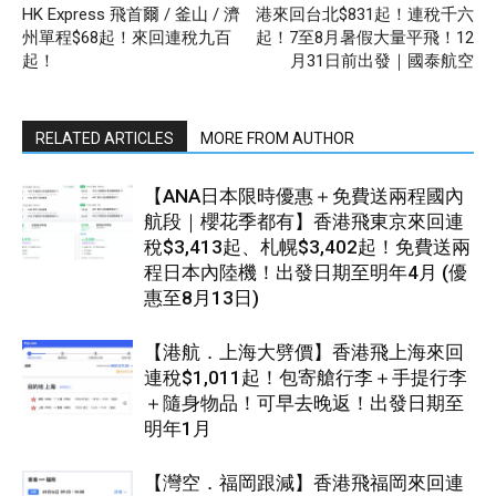
HK Express 飛首爾 / 釜山 / 濟
港來回台北$831起！連稅千六
州單程$68起！來回連稅九百
起！7至8月暑假大量平飛！12
起！
月31日前出發｜國泰航空
RELATED ARTICLES
MORE FROM AUTHOR
【ANA日本限時優惠＋免費送兩程國內
航段｜櫻花季都有】香港飛東京來回連
稅$3,413起、札幌$3,402起！免費送兩
程日本內陸機！出發日期至明年4月 (優
惠至8月13日)
【港航．上海大劈價】香港飛上海來回
連稅$1,011起！包寄艙行李＋手提行李
＋隨身物品！可早去晚返！出發日期至
明年1月
【灣空．福岡跟減】香港飛福岡來回連