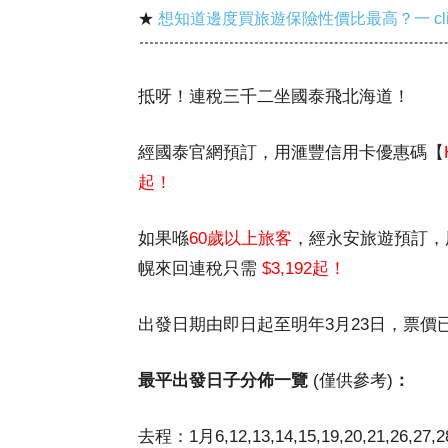
★
想知道邊度買旅遊保險性價比最高？一 cl
抵呀！連稅三千二坐國泰飛北海道！
經國泰官網預訂，用滙豐信用卡優惠碼【
起！
如果喺
60歲以上旅客
，經永安旅遊預訂，
幌來回連稅只需
$3,192起！
出發日期由即日起至明年3月23日，票價已
最平出發日子分佈一覽
(僅供參考)
：
去程：1月6,12,13,14,15,19,20,21,26,2