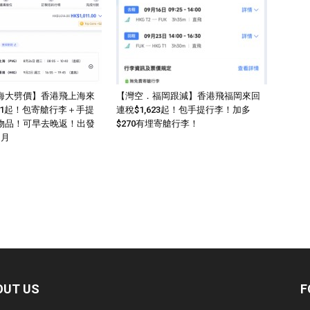
海大劈價】香港飛上海來
【灣空．福岡跟減】香港飛福岡來回
011起！包寄艙行李＋手提
連稅$1,623起！包手提行李！加多
物品！可早去晚返！出發
$270有埋寄艙行李！
1月
OUT US
F