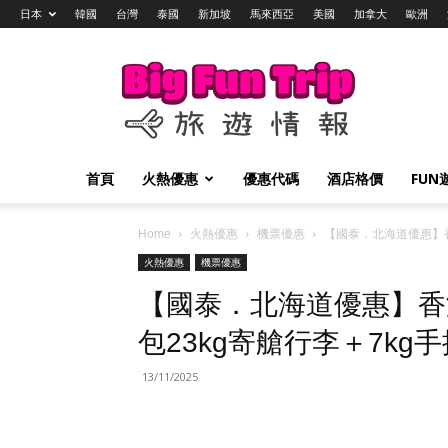
日本
韓國
台灣
泰國
新加坡
馬來西亞
美國
加拿大
歐洲
Big
Fun
Trip
旅
遊
情
首頁
火熱優惠
優惠代碼
酒店格價
FUN
報
Home
火熱優惠
機票優惠
【國泰．北海道優惠】香
火熱優惠
機票優惠
【國泰．北海道優惠】香港
包23kg寄艙行李＋7k
13/11/2025