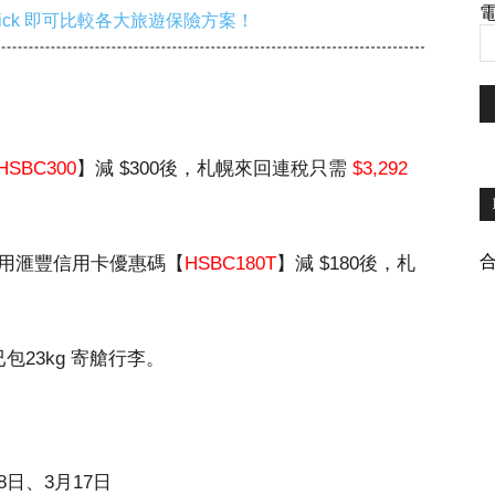
電
ick 即可比較各大旅遊保險方案！
HSBC300
】減 $300後，札幌來回連稅只需
$3,292
用滙豐信用卡優惠碼【
HSBC180T
】減 $180後，札
包23kg 寄艙行李。
7,28日、3月17日