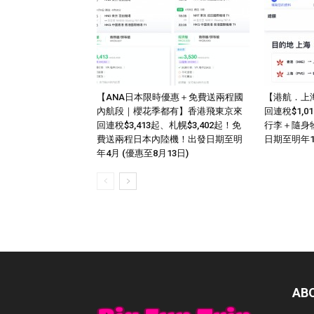
【ANA日本限時優惠＋免費送兩程國
【港航．上
內航段｜櫻花季都有】香港飛東京來
回連稅$1,
回連稅$3,413起、札幌$3,402起！免
行李＋隨身
費送兩程日本內陸機！出發日期至明
日期至明年
年4月 (優惠至8月13日)
AB