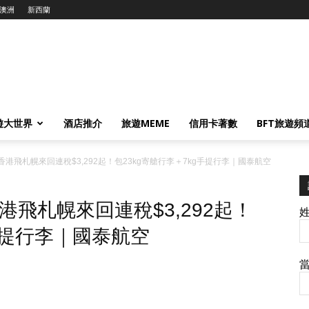
澳洲
新西蘭
遊大世界
酒店推介
旅遊MEME
信用卡著數
BFT旅遊頻
港飛札幌來回連稅$3,292起！包23kg寄艙行李＋7kg手提行李｜國泰航空
飛札幌來回連稅$3,292起！
g手提行李｜國泰航空