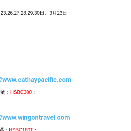
2,23,26,27,28,29,30日、3月23日
://www.cathaypacific.com
編號：
HSBC300
；
://www.wingontravel.com
廣碼：
HSBC180T
；