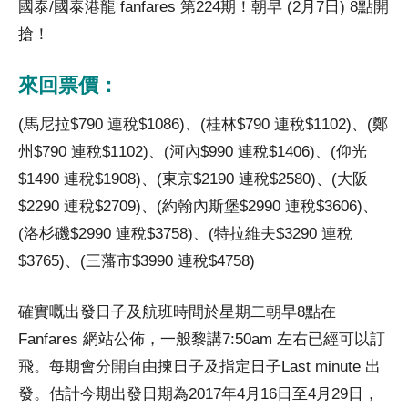
國泰/國泰港龍 fanfares 第224期！朝早 (2月7日) 8點開
搶！
來回票價：
(馬尼拉$790 連稅$1086)、(桂林$790 連稅$1102)、(鄭
州$790 連稅$1102)、(河內$990 連稅$1406)、(仰光
$1490 連稅$1908)、(東京$2190 連稅$2580)、(大阪
$2290 連稅$2709)、(約翰內斯堡$2990 連稅$3606)、
(洛杉磯$2990 連稅$3758)、(特拉維夫$3290 連稅
$3765)、(三藩市$3990 連稅$4758)
確實嘅出發日子及航班時間於星期二朝早8點在
Fanfares 網站公佈，一般黎講7:50am 左右已經可以訂
飛。每期會分開自由揀日子及指定日子Last minute 出
發。估計今期出發日期為2017年4月16日至4月29日，