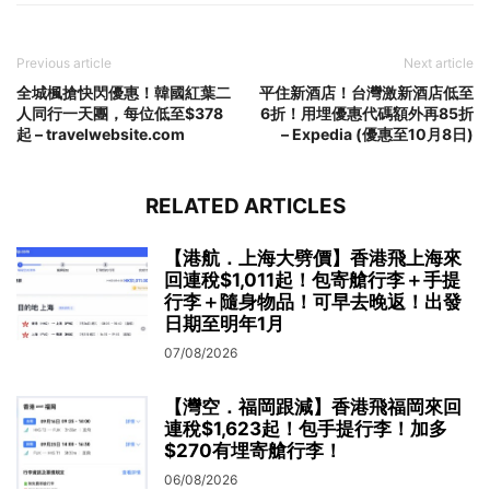
Previous article
Next article
全城楓搶快閃優惠！韓國紅葉二
平住新酒店！台灣激新酒店低至
人同行一天團，每位低至$378
6折！用埋優惠代碼額外再85折
起 – travelwebsite.com
– Expedia (優惠至10月8日)
RELATED ARTICLES
【港航．上海大劈價】香港飛上海來
回連稅$1,011起！包寄艙行李＋手提
行李＋隨身物品！可早去晚返！出發
日期至明年1月
07/08/2026
【灣空．福岡跟減】香港飛福岡來回
連稅$1,623起！包手提行李！加多
$270有埋寄艙行李！
06/08/2026