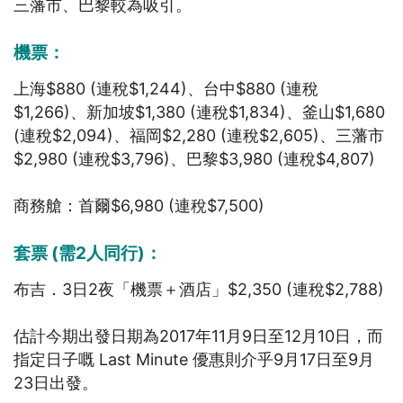
三藩市、巴黎較為吸引。
機票：
上海
$880 (
連稅
$1,244)
、台中
$880 (
連稅
$1,266)
、新加坡
$1,380 (
連稅
$1,834)
、釜山
$1,680
(
連稅
$2,094)
、福岡
$2,280 (
連稅
$2,605)
、三藩市
$2,980 (
連稅
$3,796)
、巴黎
$3,980 (
連稅
$4,807)
商務艙：首爾$6,980 (連稅$7,500)
套票 (需2人同行)：
布吉
．3日2夜「機票＋酒店」
$2,350 (
連稅
$2,788)
估計今期出發日期為2017年11月9日至12月10日，而
指定日子嘅 Last Minute 優惠則介乎9月17日至9月
23日出發。