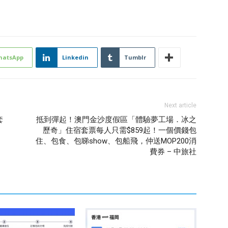
hatsApp
Linkedin
Tumblr
Next article
套
抵到彈起！澳門金沙度假區「體驗夢工場．冰之
歷奇」住宿套票每人只需$859起！一個價錢包
住、包食、包睇show、包船飛，仲送MOP200消
費券 – 中旅社