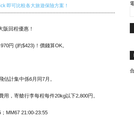
電
ick 即可比較各大旅遊保險方案！
會推出大阪回程優惠！
970円 (約$423)！價錢算OK。
飛估計集中係6月同7月。
，寄艙行李每程每件20kg以下2,800円。
M67 21:00-23:55