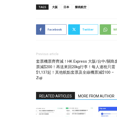
TAGS
大阪
日本
樂桃航空
Facebook
Twitter
W
Previous article
套票機票齊齊減！HK Express 大阪/台中/關島
票減$200！再送來回20kg行李！每人連稅只需
$1,137起！其他航點套票及全線機票減$100 –
Zuji
RELATED ARTICLES
MORE FROM AUTHOR