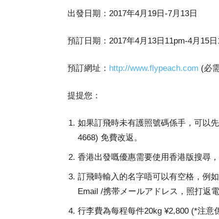
出發日期：2017年4月19日-7月13日
預訂日期：2017年4月13日11pm-4月15日
預訂網址：
http://www.flypeach.com
(必
提提您：
如果訂飛時未有護照號碼係手，可以先打「
4668) 免費改返。
香港出發嘅優惠需要使用香港版搜尋，日
訂飛時輸入的名字唔可以有空格，例如Lok B
Email /携帯メールアドレス，照打
行李費為每程每件20kg ¥2,800 (*注