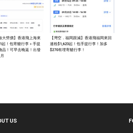
海大劈價】香港飛上海來
【灣空．福岡跟減】香港飛福岡來回
011起！包寄艙行李＋手提
連稅$1,623起！包手提行李！加多
物品！可早去晚返！出發
$270有埋寄艙行李！
1月
OUT US
F