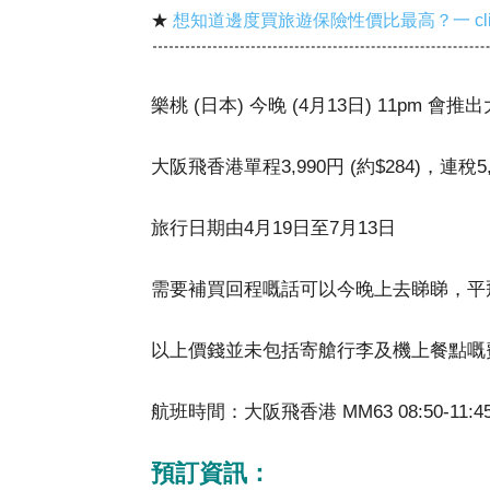
★
想知道邊度買旅遊保險性價比最高？一 cl
樂桃 (日本) 今晚 (4月13日) 11pm 
大阪飛香港單程3,990円 (約$284)，連稅5,
旅行日期由4月19日至7月13日
需要補買回程嘅話可以今晚上去睇睇，平
以上價錢並未包括寄艙行李及機上餐點嘅費用
航班時間：大阪飛香港 MM63 08:50-11:45；M
預訂資訊：