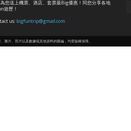
為您送上機票、酒店、套票最Big優惠！同您分享各地
un遊歷！
tact us:
bigfuntrip@gmail.com
畫、圖片、照片以及數據或其他資料的匯編，均受版權保障。