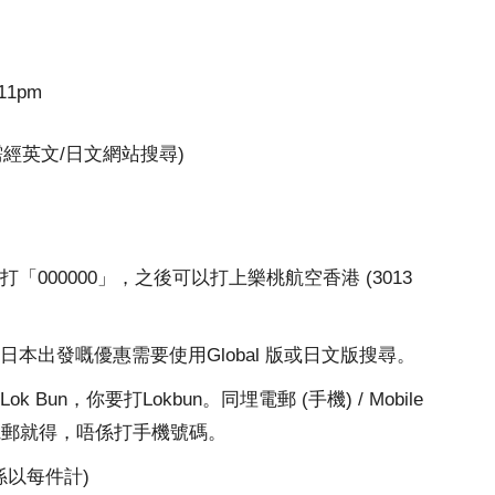
11pm
需經英文/日文網站搜尋)
000000」，之後可以打上樂桃航空香港 (3013
本出發嘅優惠需要使用Global 版或日文版搜尋。
un，你要打Lokbun。同埋電郵 (手機) / Mobile
返電郵就得，唔係打手機號碼。
意係以每件計)