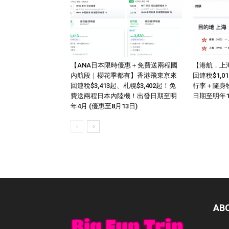
【ANA日本限時優惠＋免費送兩程國
【港航．上
內航段｜櫻花季都有】香港飛東京來
回連稅$1,
回連稅$3,413起、札幌$3,402起！免
行李＋隨身
費送兩程日本內陸機！出發日期至明
日期至明年
年4月 (優惠至8月13日)
AB