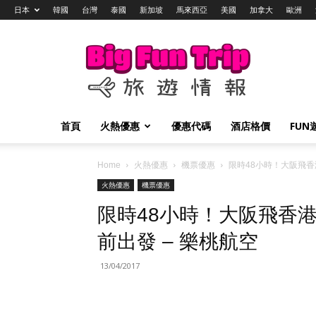
日本
韓國
台灣
泰國
新加坡
馬來西亞
美國
加拿大
歐洲
Big
Fun
Trip
旅
遊
情
首頁
火熱優惠
優惠代碼
酒店格價
FUN
報
Home
火熱優惠
機票優惠
限時48小時！大阪飛香港
火熱優惠
機票優惠
限時48小時！大阪飛香港單
前出發 – 樂桃航空
13/04/2017