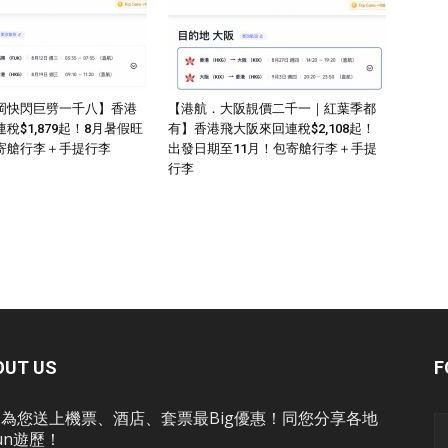
岡快閃巨劈一千八】香港
【港航．大阪靚價二千一｜紅葉季都
稅$1,879起！8月暑假旺
有】香港飛大阪來回連稅$2,108起！
寄艙行李＋手提行李
出發日期至11月！包寄艙行李＋手提
行李
OUT US
F
為您送上機票、酒店、套票最Big優惠！同您分享各地
un遊歷！