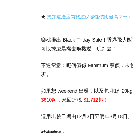
★
想知道邊度買旅遊保險性價比最高？一 cl
樂桃推出 Black Friday Sale！香港飛
可以揀凌晨機去晚機返，玩到盡！
不過留意：呢個價係 Minimum 票價
班。
如果想 weekend 出發，以及包埋1件20k
$610起
，來回連稅
$1,712起
！
適用出發日期由12月3日至明年3月18日。