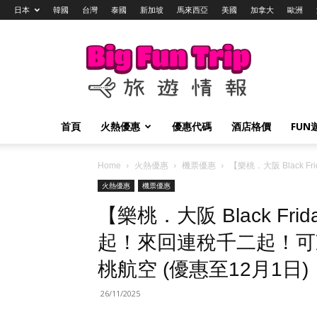
日本
韓國
台灣
泰國
新加坡
馬來西亞
美國
加拿大
歐洲
Big
Fun
Trip
旅
遊
情
首頁
火熱優惠
優惠代碼
酒店格價
FUN
報
Home
火熱優惠
機票優惠
【樂桃．大阪 Black
火熱優惠
機票優惠
【樂桃．大阪 Black Fri
起！來回連稅千二起！可
桃航空 (優惠至12月1日)
26/11/2025