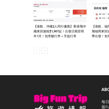
【港航．沖繩2人同行優惠】香港飛沖
【港航．福
繩來回連稅$1,907起！出發日期至明
飛福岡來回連
年1月！包寄艙行李＋手提行李
季出發！包
AB
每日
最F