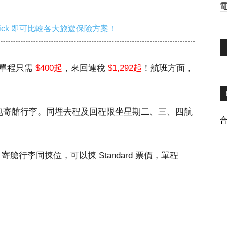
電
ick 即可比較各大旅遊保險方案！
大阪單程只需
$400起
，來回連稅
$1,292起
！航班方面，
，未包寄艙行李。同埋去程及回程限坐星期二、三、四航
g 寄艙行李同揀位，可以揀 Standard 票價，單程