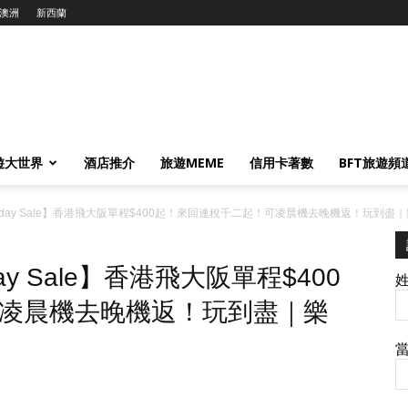
澳洲
新西蘭
遊大世界
酒店推介
旅遊MEME
信用卡著數
BFT旅遊頻
 Friday Sale】香港飛大阪單程$400起！來回連稅千二起！可凌晨機去晚機返！玩到盡｜
day Sale】香港飛大阪單程$400
凌晨機去晚機返！玩到盡｜樂