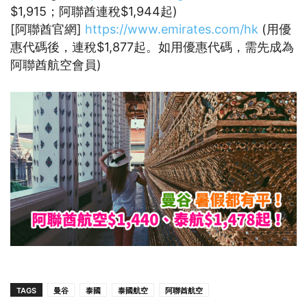
$1,915；阿聯酋連稅$1,944起)
[阿聯酋官網]
https://www.emirates.com/hk
(用優
惠代碼後，連稅$1,877起。如用優惠代碼，需先成為
阿聯酋航空會員)
TAGS
曼谷
泰國
泰國航空
阿聯酋航空