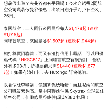
想暑假出遊？去曼谷都有平飛喎！今次介紹番2間航
空公司嘅暑假曼谷優惠，出發日期介乎7月7日至8月
26日。
泰國航空．二人同行來回曼谷每人
$1,478起 (連稅
$1,915起)
阿聯酋航空．來回曼谷
$1,507起 (連稅$1,944起)
如打算買阿聯酋，而又有渣打信用卡嘅話，可以用優
惠代碼「
HKSCB17
」上阿聯酋航空官網預訂，會額
外有多93折，折後票價只需
$1,440 (連稅$1,877
起)
！如果冇渣打卡，去 Hutchgo 訂會抵啲。
以暑假旺季嚟講，價錢算係幾唔錯！而且呢兩間航空
公司嘅質素夠高。當中阿聯酋仲係 Skytrax 全球最佳
航空公司，佢哋條曼谷終仲係以A380 執飛！