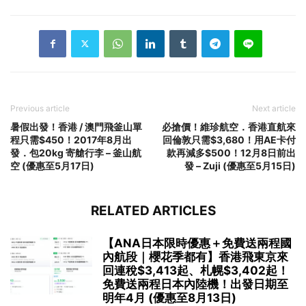
Previous article
Next article
暑假出發！香港 / 澳門飛釜山單
必搶價！維珍航空．香港直航來
程只需$450！2017年8月出
回倫敦只需$3,680！用AE卡付
發．包20kg 寄艙行李 – 釜山航
款再減多$500！12月8日前出
空 (優惠至5月17日)
發 – Zuji (優惠至5月15日)
RELATED ARTICLES
【ANA日本限時優惠＋免費送兩程國
內航段｜櫻花季都有】香港飛東京來
回連稅$3,413起、札幌$3,402起！
免費送兩程日本內陸機！出發日期至
明年4月 (優惠至8月13日)