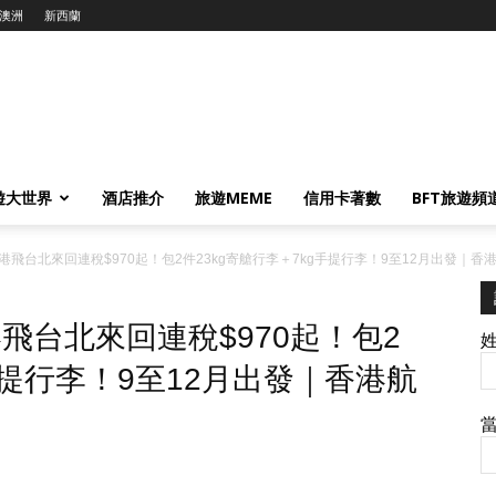
澳洲
新西蘭
遊大世界
酒店推介
旅遊MEME
信用卡著數
BFT旅遊頻
e】香港飛台北來回連稅$970起！包2件23kg寄艙行李＋7kg手提行李！9至12月出發｜香港
香港飛台北來回連稅$970起！包2
手提行李！9至12月出發｜香港航