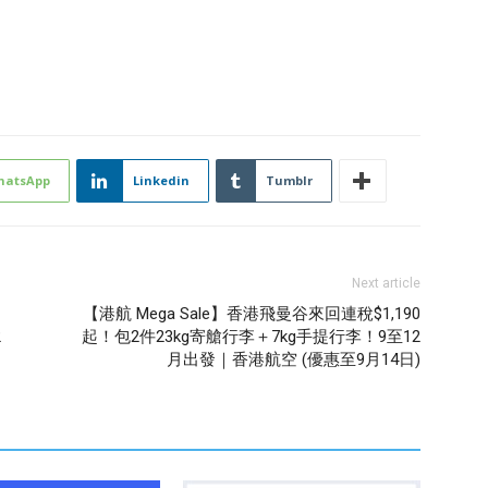
hatsApp
Linkedin
Tumblr
Next article
【港航 Mega Sale】香港飛曼谷來回連稅$1,190
2
起！包2件23kg寄艙行李＋7kg手提行李！9至12
月出發｜香港航空 (優惠至9月14日)