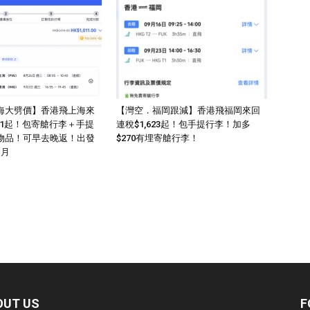
海大劈價】香港飛上海來
【灣空．福岡跟減】香港飛福岡來回
011起！包寄艙行李＋手提
連稅$1,623起！包手提行李！加多
物品！可早去晚返！出發
$270有埋寄艙行李！
1月
OUT US
F