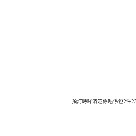
預訂時睇清楚係唔係包2件23