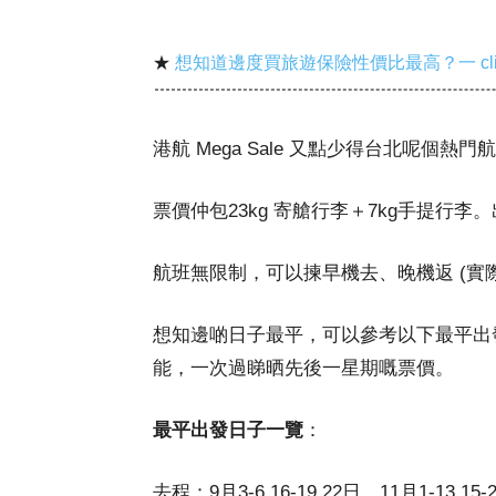
★
想知道邊度買旅遊保險性價比最高？一 cl
港航 Mega Sale 又點少得台北呢個
票價仲包23kg 寄艙行李＋7kg手提行李。
航班無限制，可以揀早機去、晚機返 (實
想知邊啲日子最平，可以參考以下最平出
能，一次過睇晒先後一星期嘅票價。
最平出發日子一覽
：
去程：9月3-6,16-19,22日、11月1-13,15-