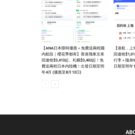
【ANA日本限時優惠＋免費送兩程國
【港航．上
內航段｜櫻花季都有】香港飛東京來
回連稅$1,
回連稅$3,413起、札幌$3,402起！免
行李＋隨身
費送兩程日本內陸機！出發日期至明
日期至明年
年4月 (優惠至8月13日)
AB