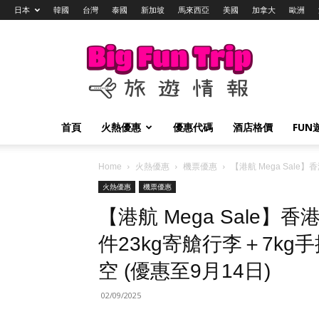
日本
韓國
台灣
泰國
新加坡
馬來西亞
美國
加拿大
歐洲
Big
Fun
Trip
旅
遊
情
首頁
火熱優惠
優惠代碼
酒店格價
FUN
報
Home
火熱優惠
機票優惠
【港航 Mega Sal
火熱優惠
機票優惠
【港航 Mega Sale】
件23kg寄艙行李＋7kg
空 (優惠至9月14日)
02/09/2025