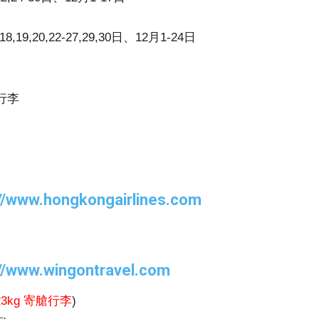
8,19,20,22-27,29,30日、12月1-24日
提行李
://www.hongkongairlines.com
://www.wingontravel.com
kg 寄艙行李
)