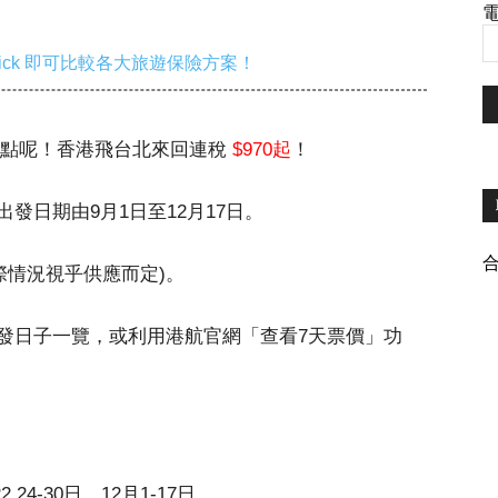
電
ick 即可比較各大旅遊保險方案！
熱門航點呢！香港飛台北來回連稅
$970起
！
出發日期由9月1日至12月17日。
際情況視乎供應而定)。
發日子一覽，或利用港航官網「查看7天票價」功
22,24-30日、12月1-17日