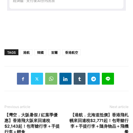
TAGS
港航
韓國
首爾
香港航空
Previous article
Next article
【灣空．大阪暑假 / 紅葉季優
【港航．北海道抵價】香港飛札
惠】香港飛大阪來回連稅
幌來回連稅$2,771起！包寄艙行
$2,143起！包寄艙行李＋手提
李＋手提行李＋隨身物品＋飛機
行李＋輕食
餐