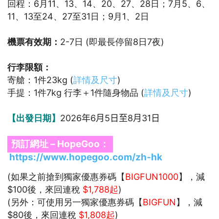
回程：6月11、13、14、20、27、28日；7月5、6、
11、13至24、27至31日；9月1、2日
機票有效期：
2-7日 (即最長停留8日7夜)
行李限額：
寄艙：1件23kg (
詳情及尺寸
)
手提：1件7kg 行李＋1件隨身物品 (
詳情及尺寸
)
【出發日期】
2026
年6月5日至8月31日
預訂網址 – HopeGoo：
https://www.hopegoo.com/zh-hk
(如果之前搶到獨家優惠券碼【
BIGFUN1000
】，減
$100後，來回連稅
$1,788起
)
(另外：可使用另一獨家優惠券碼【
BIGFUN
】，減
$80後，來回連稅
$1,808起
)