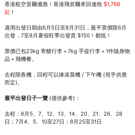
香港航空首爾優惠！香港飛首爾來回連稅
$1,788
起
！
適用出發日期由6月5日至8月31日，最平票價限6月
出發，7至8月暑假旺季出發貴 $150！都抵！
票價已包23kg 寄艙行李＋7kg 手提行李＋1件隨身物
品＋飛機餐。
去程限夜機，回程可以揀凌晨機 / 下午機 (視乎供應
而定)。
最平出發日子一覽
(僅供參考)：
去程：6月5、7、12、13、14、20、21、26、28
日；7月4、5、10至27日；8月25至31日