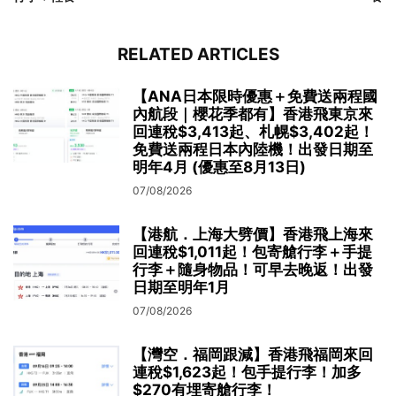
RELATED ARTICLES
【ANA日本限時優惠＋免費送兩程國
內航段｜櫻花季都有】香港飛東京來
回連稅$3,413起、札幌$3,402起！
免費送兩程日本內陸機！出發日期至
明年4月 (優惠至8月13日)
07/08/2026
【港航．上海大劈價】香港飛上海來
回連稅$1,011起！包寄艙行李＋手提
行李＋隨身物品！可早去晚返！出發
日期至明年1月
07/08/2026
【灣空．福岡跟減】香港飛福岡來回
連稅$1,623起！包手提行李！加多
$270有埋寄艙行李！