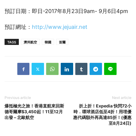
預訂日期：即日-2017年8月23日9am-
9
月
6
日
4pm
預訂網址：
http://www.jejuair.net
TAGS
濟州航空
韓國
首爾
Previous article
Next article
爆抵極光之旅！香港直航來回斯
折上折！Expedia 快閃72小
德哥爾摩$3,450起！11至12月
時．環球酒店低至4折！用埋優
出發 – 北歐航空
惠代碼額外再高達85折！(優惠
至8月24日)