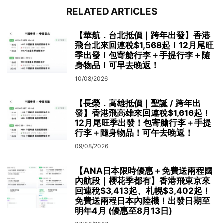
RELATED ARTICLES
【華航．台北抵價｜跨年出發】香港
飛台北來回連稅$1,568起！12月尾旺
季出發！包寄艙行李＋手提行李＋隨
身物品！可早去晚返！
10/08/2026
【長榮．高雄抵價｜聖誕 / 跨年出
發】香港飛高雄來回連稅$1,616起！
12月尾旺季出發！包寄艙行李＋手提
行李＋隨身物品！可午去晚返！
09/08/2026
【ANA日本限時優惠＋免費送兩程國
內航段｜櫻花季都有】香港飛東京來
回連稅$3,413起、札幌$3,402起！
免費送兩程日本內陸機！出發日期至
明年4月 (優惠至8月13日)