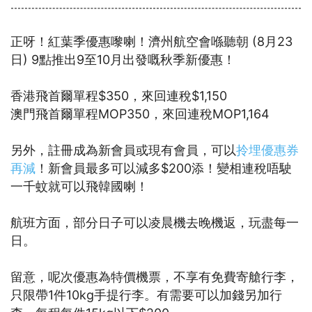
正呀！紅葉季優惠嚟喇！濟州航空會喺聽朝 (8月23
日) 9點推出9至10月出發嘅秋季新優惠！
香港飛首爾單程$350，來回連稅$1,150
澳門飛首爾單程MOP350，來回連稅MOP1,164
另外，註冊成為新會員或現有會員，可以
拎埋優惠券
再減
！新會員最多可以減多$200添！變相連稅唔駛
一千蚊就可以飛韓國喇！
航班方面，部分日子可以凌晨機去晚機返，玩盡每一
日。
留意，呢次優惠為特價機票，不享有免費寄艙行李，
只限帶1件10kg手提行李。有需要可以加錢另加行