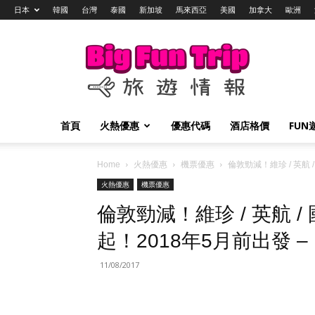
日本
韓國
台灣
泰國
新加坡
馬來西亞
美國
加拿大
歐洲
Big
Fun
Trip
旅
遊
情
首頁
火熱優惠
優惠代碼
酒店格價
FUN
報
Home
火熱優惠
機票優惠
倫敦勁減！維珍 / 英航 /
火熱優惠
機票優惠
倫敦勁減！維珍 / 英航 /
起！2018年5月前出發 – H
11/08/2017