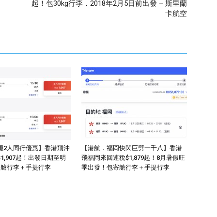
起！包30kg行李．2018年2月5日前出發 – 斯里蘭
卡航空
繩2人同行優惠】香港飛沖
【港航．福岡快閃巨劈一千八】香港
1,907起！出發日期至明
飛福岡來回連稅$1,879起！8月暑假旺
寄艙行李＋手提行李
季出發！包寄艙行李＋手提行李