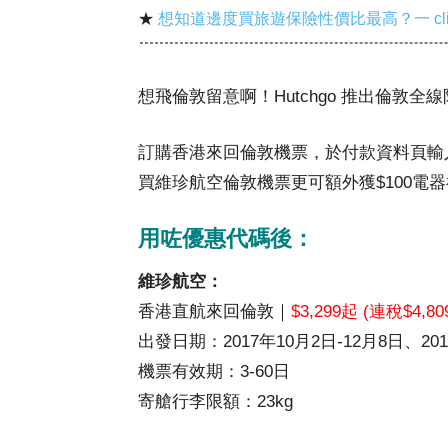
★
想知道邊度買旅遊保險性價比最高？一 cl
想飛倫敦留意啊！Hutchgo 推出倫敦全
訂購香港來回倫敦機票，於付款資料頁輸
買維珍航空倫敦機票更可額外獲$100電
用咗優惠代碼後：
維珍航空：
香港直航來回倫敦｜
$3,299起 (連稅$4,80
出發日期：2017年10月2日-12月8日、201
機票有效期：3-60日
寄艙行李限額：23kg