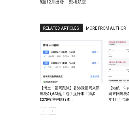
8至12月出發 – 樂桃航空
RELATED ARTICLES
MORE FROM AUTHOR
【灣空．福岡跟減】香港飛福岡來回
【港航．沖
連稅$1,623起！包手提行李！加多
繩來回連稅$
$270有埋寄艙行李！
年1月！包