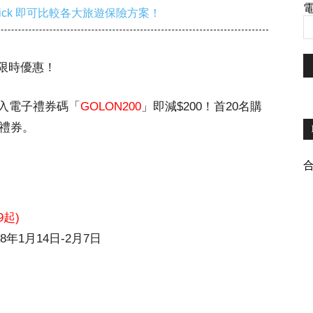
電
ick 即可比較各大旅遊保險方案！
線限時優惠！
入電子禮券碼「
GOLON200
」即減$200！
首20名購
器禮券。
9起)
8年1月14日-2月7日