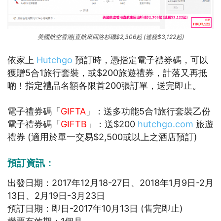
美國航空香港j直航來回洛杉磯$2,306起 (連稅$3,122起)
依家上
Hutchgo
預訂時，憑指定電子禮券碼，可以
獲贈5合1旅行套裝，或$200旅遊禮券，計落又再抵
啲！指定禮品名額各限首200張訂單，送完即止。
電子禮券碼「
GIFTA
」：送多功能5合1旅行套裝乙份
電子禮券碼「
GIFTB
」：送$200
hutchgo.com
旅遊
禮券 (適用於單一交易$2,500或以上之酒店預訂)
預訂資訊：
出發日期：2017年12月18-27日、2018年1月9日-2月
13日、2月19日-3月23日
預訂日期：即日-2017年10月13日 (售完即止)