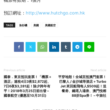
機票有效期：1個月
預訂網址：
http://www.hutchgo.com.hk
TAGS
洛杉磯
美國
美國航空
Previous article
Next article
國泰．東京抵玩套票！「機票＋
平穿地殼！全城至抵澳門套票！
酒店」連稅4日3夜$2,872起、
巴黎人 / 金沙城等酒店＋Turbo
7日6夜$3,281起！除夕跨年有
Jet 來回船飛每人$509起！送
平！2018年3月25日前出發 –
餐劵、鐵塔入場劵、澳門悅榕
國泰航空 (優惠至10月31日)
88折Spa券！ – 中旅社