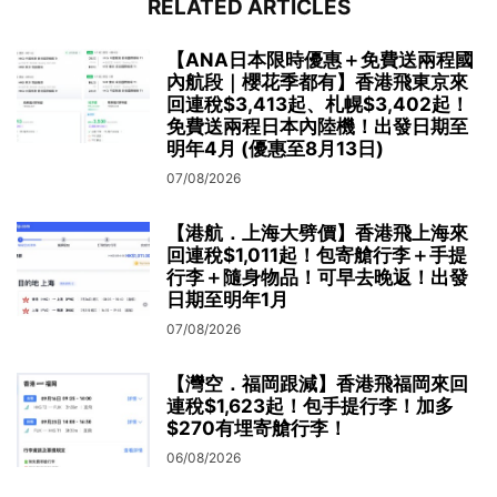
RELATED ARTICLES
【ANA日本限時優惠＋免費送兩程國
內航段｜櫻花季都有】香港飛東京來
回連稅$3,413起、札幌$3,402起！
免費送兩程日本內陸機！出發日期至
明年4月 (優惠至8月13日)
07/08/2026
【港航．上海大劈價】香港飛上海來
回連稅$1,011起！包寄艙行李＋手提
行李＋隨身物品！可早去晚返！出發
日期至明年1月
07/08/2026
【灣空．福岡跟減】香港飛福岡來回
連稅$1,623起！包手提行李！加多
$270有埋寄艙行李！
06/08/2026