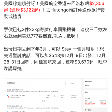
美國線繼續劈呀！美國航空香港來回洛杉磯
$2,306
起 (連稅$3,122起)
！去Hutchgo預訂仲送你旅行套
裝或禮劵！
票價已包2件23kg寄艙行李同飛機餐，連稅三千蚊左
右就坐到美航777客機直飛LA，抵呀！
出發日期去到下年3月，可以 Stay 一個月咁耐！想
去過聖誕的話，可以加$548揀12月19日出發、12月
28-31日回程，同樣直航來回，連稅$3,670起，旺季
嚟講爆抵！