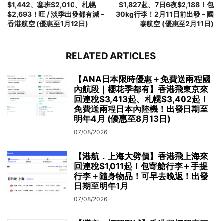
$1,442、塞班$2,010、札幌
$1,827起、7日6夜$2,188！包
$2,693！旺 / 淡季出發都有減 –
30kg行李！2月11日前出發 – 國
香港航空 (優惠至1月12日)
泰航空 (優惠至2月11日)
RELATED ARTICLES
【ANA日本限時優惠＋免費送兩程國
內航段｜櫻花季都有】香港飛東京來
回連稅$3,413起、札幌$3,402起！
免費送兩程日本內陸機！出發日期至
明年4月 (優惠至8月13日)
07/08/2026
【港航．上海大劈價】香港飛上海來
回連稅$1,011起！包寄艙行李＋手提
行李＋隨身物品！可早去晚返！出發
日期至明年1月
07/08/2026