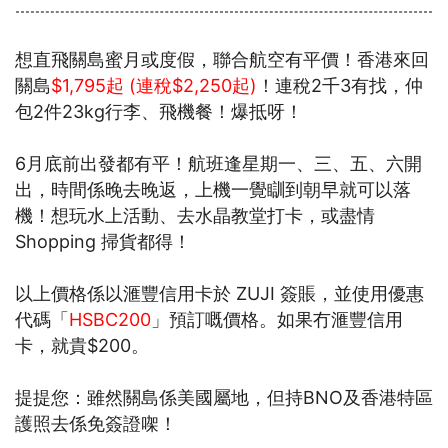
想直飛關島蜜月或度假，聯合航空有平價！香港來回
關島
$1,795起 (連稅$2,250起)
！連稅2千3有找，仲
包2件23kg行李、飛機餐！爆抵呀！
6月底前出發都有平！航班逢星期一、三、五、六開
出，時間係晚去晚返，上機一覺瞓到朝早就可以落
機！想玩水上活動、去水晶教堂打卡，或盡情
Shopping 掃貨都得！
以上價格係以滙豐信用卡於 ZUJI 簽賬，並使用優惠
代碼「
HSBC200
」預訂嘅價格。如果冇滙豐信用
卡，就貴$200。
提提您：雖然關島係美國屬地，但持BNO及香港特區
護照去係免簽證㗎！