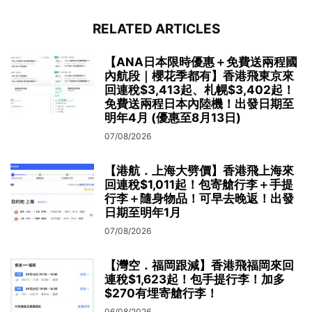
RELATED ARTICLES
【ANA日本限時優惠＋免費送兩程國
內航段｜櫻花季都有】香港飛東京來
回連稅$3,413起、札幌$3,402起！
免費送兩程日本內陸機！出發日期至
明年4月 (優惠至8月13日)
07/08/2026
【港航．上海大劈價】香港飛上海來
回連稅$1,011起！包寄艙行李＋手提
行李＋隨身物品！可早去晚返！出發
日期至明年1月
07/08/2026
【灣空．福岡跟減】香港飛福岡來回
連稅$1,623起！包手提行李！加多
$270有埋寄艙行李！
06/08/2026