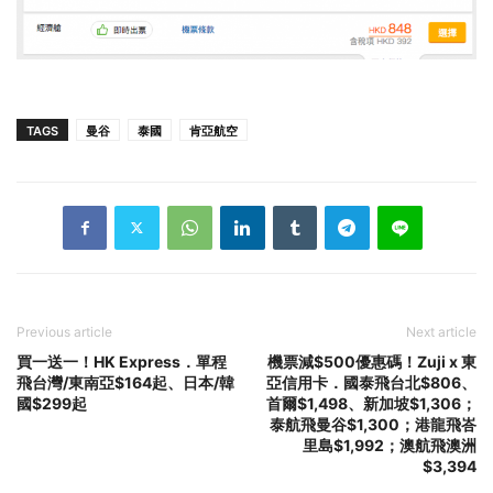
TAGS
曼谷
泰國
肯亞航空
Previous article
Next article
買一送一！HK Express．單程
機票減$500優惠碼！Zuji x 東
飛台灣/東南亞$164起、日本/韓
亞信用卡．國泰飛台北$806、
國$299起
首爾$1,498、新加坡$1,306；
泰航飛曼谷$1,300；港龍飛峇
里島$1,992；澳航飛澳洲
$3,394