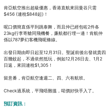
肯亞航空推出超級優惠，香港直航來回曼谷只需
$456 (連稅$848起)！
呢口價簡直係平到跳泰舞，而且仲已經包咗2件各
23kg行李寄艙同飛機餐，廉航都行埋一邊！肯航仲
係以787夢幻客機飛呢條線。
出發日期由即日起至12月31日。聖誕前後出發就貴四
百幾蚊起，不過依然抵玩，例如12月26日去、1月2
日返，來回連稅$1,305！
留意番，肯亞航空逢週二、四、六有航班。
Check過系統，平飛唔難搵，啱價好快手入了。
預訂資訊：