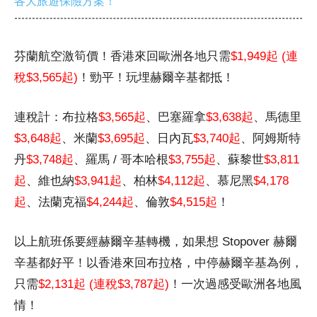
各大旅遊保險方案！
芬蘭航空激筍價！香港來回歐洲各地只需
$1,949起 (連
稅$3,565起)
！勁平！玩埋赫爾辛基都抵！
連稅計：布拉格
$3,565起
、巴塞羅拿
$3,638起
、馬德里
$3,648起
、米蘭
$3,695起
、日內瓦
$3,740起
、阿姆斯特
丹
$3,748起
、羅馬 / 哥本哈根
$3,755起
、蘇黎世
$3,811
起
、維也納
$3,941起
、柏林
$4,112起
、慕尼黑
$4,178
起
、法蘭克福
$4,244起
、倫敦
$4,515起
！
以上航班係要經赫爾辛基轉機，如果想 Stopover 赫爾
辛基都好平！以香港來回布拉格，中停赫爾辛基為例，
只需
$2,131起 (連稅$3,787起)
！一次過感受歐洲各地風
情！