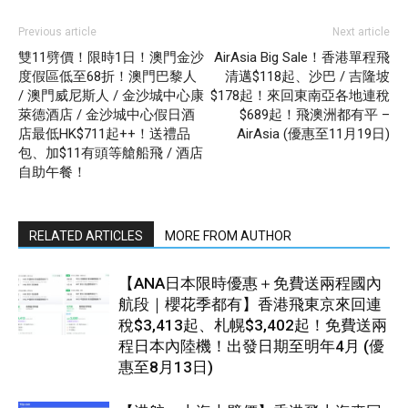
Previous article
Next article
雙11劈價！限時1日！澳門金沙
AirAsia Big Sale！香港單程飛
度假區低至68折！澳門巴黎人
清邁$118起、沙巴 / 吉隆坡
/ 澳門威尼斯人 / 金沙城中心康
$178起！來回東南亞各地連稅
萊德酒店 / 金沙城中心假日酒
$689起！飛澳洲都有平 –
店最低HK$711起++！送禮品
AirAsia (優惠至11月19日)
包、加$11有頭等艙船飛 / 酒店
自助午餐！
RELATED ARTICLES
MORE FROM AUTHOR
【ANA日本限時優惠＋免費送兩程國內
航段｜櫻花季都有】香港飛東京來回連
稅$3,413起、札幌$3,402起！免費送兩
程日本內陸機！出發日期至明年4月 (優
惠至8月13日)