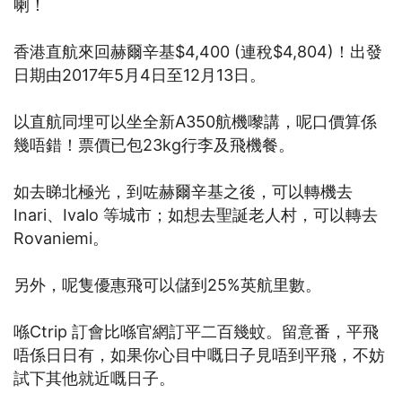
喇！
香港直航來回赫爾辛基$4,400 (連稅$4,804)！出發
日期由2017年5月4日至12月13日。
以直航同埋可以坐全新A350航機嚟講，呢口價算係
幾唔錯！票價已包23kg行李及飛機餐。
如去睇北極光，到咗赫爾辛基之後，可以轉機去
Inari、Ivalo 等城市；如想去聖誕老人村，可以轉去
Rovaniemi。
另外，呢隻優惠飛可以儲到25%英航里數。
喺Ctrip 訂會比喺官網訂平二百幾蚊。留意番，平飛
唔係日日有，如果你心目中嘅日子見唔到平飛，不妨
試下其他就近嘅日子。