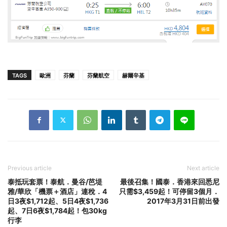
TAGS
歐洲
芬蘭
芬蘭航空
赫爾辛基
Previous article
Next article
泰抵玩套票！泰航．曼谷/芭堤
最後召集！國泰．香港來回悉尼
雅/華欣「機票＋酒店」連稅．4
只需$3,459起！可停留3個月．
日3夜$1,712起、5日4夜$1,736
2017年3月31日前出發
起、7日6夜$1,784起！包30kg
行李