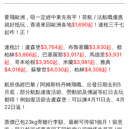
要飛歐洲，唔一定經中東先有平！荷航 / 法航嘅優惠
就好抵玩，香港來回歐洲各地
$1,690起
！連稅三千七
起咋！正！
連稅計：盧森堡
$3,764起
、布魯塞爾
$3,830起
、都
柏林
$3,866起
、巴塞羅那
$3,917起
、馬德里
$3,931
起
、哥本哈根
$3,950起
、米蘭
$3,981起
、雅典
$4,018起
、蘇黎世
$4,030起
、柏林
$4,308起
！
航班係經巴黎 / 阿姆斯特丹轉飛嘅。出發日期去到5
月底，部分航點連復活節、勞動節及佛誕等紅日去玩
都得！例如復活節去盧森堡：可以揀4月11日去、4月
22日返！
票價已包23kg寄艙行李額、最耐可停留1個月！留意