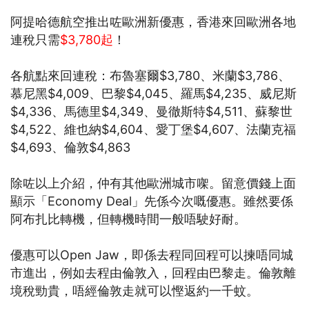
阿提哈德航空推出咗歐洲新優惠，香港來回歐洲各地
連稅只需
$3,780起
！
各航點來回連稅：布魯塞爾$3,780、米蘭$3,786、
慕尼黑$4,009、巴黎$4,045、羅馬$4,235、威尼斯
$4,336、馬德里$4,349、曼徹斯特$4,511、蘇黎世
$4,522、維也納$4,604、愛丁堡$4,607、法蘭克福
$4,693、倫敦$4,863
除咗以上介紹，仲有其他歐洲城市㗎。留意價錢上面
顯示「Economy Deal」先係今次嘅優惠。雖然要係
阿布扎比轉機，但轉機時間一般唔駛好耐。
優惠可以Open Jaw，即係去程同回程可以揀唔同城
市進出，例如去程由倫敦入，回程由巴黎走。倫敦離
境稅勁貴，唔經倫敦走就可以慳返約一千蚊。