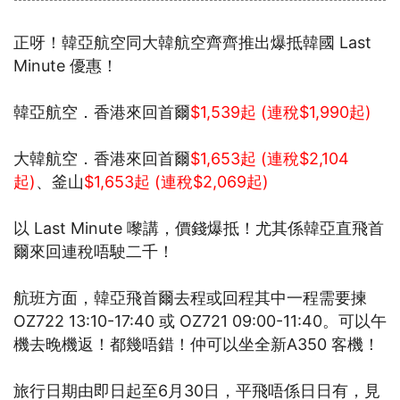
正呀！韓亞航空同大韓航空齊齊推出爆抵韓國 Last
Minute 優惠！
韓亞航空．香港來回首爾
$1,539起 (連稅$1,990起)
大韓航空．香港來回首爾
$1,653起 (連稅$2,104
起)
、釜山
$1,653起 (連稅$2,069起)
以 Last Minute 嚟講，價錢爆抵！尤其係韓亞直飛首
爾來回連稅唔駛二千！
航班方面，韓亞飛首爾去程或回程其中一程需要揀
OZ722 13:10-17:40 或 OZ721 09:00-11:40。可以午
機去晚機返！都幾唔錯！仲可以坐全新A350 客機！
旅行日期由即日起至6月30日，平飛唔係日日有，見