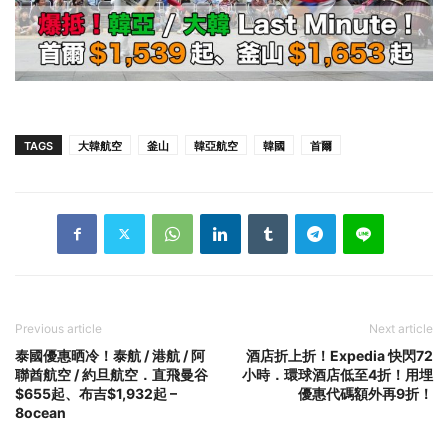
TAGS
大韓航空
釜山
韓亞航空
韓國
首爾
Previous article
Next article
泰國優惠晒冷！泰航 / 港航 / 阿
酒店折上折！Expedia 快閃72
聯酋航空 / 約旦航空．直飛曼谷
小時．環球酒店低至4折！用埋
$655起、布吉$1,932起 –
優惠代碼額外再9折！
8ocean