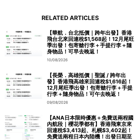
RELATED ARTICLES
【華航．台北抵價｜跨年出發】香港
飛台北來回連稅$1,568起！12月尾旺
季出發！包寄艙行李＋手提行李＋隨
身物品！可早去晚返！
10/08/2026
【長榮．高雄抵價｜聖誕 / 跨年出
發】香港飛高雄來回連稅$1,616起！
12月尾旺季出發！包寄艙行李＋手提
行李＋隨身物品！可午去晚返！
09/08/2026
【ANA日本限時優惠＋免費送兩程國
內航段｜櫻花季都有】香港飛東京來
回連稅$3,413起、札幌$3,402起！
免費送兩程日本內陸機！出發日期至