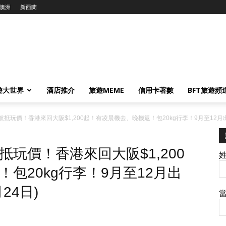
澳洲
新西蘭
遊大世界
酒店推介
旅遊MEME
信用卡著數
BFT旅遊頻
玩價！香港來回大阪$1,200起！有凌晨機去、晚機返！包20kg行李！9月至12月出發 
玩價！香港來回大阪$1,200
包20kg行李！9月至12月出
24日)