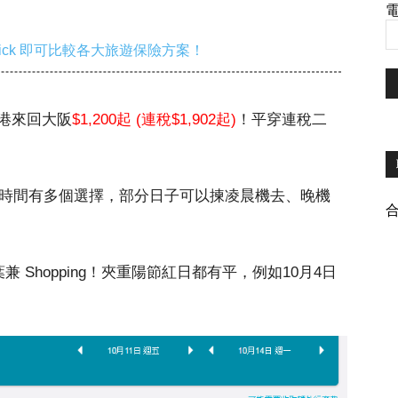
電
ick 即可比較各大旅遊保險方案！
港來回大阪
$1,200起 (連稅$1,902起)
！平穿連稅二
班時間有多個選擇，部分日子可以揀凌晨機去、晚機
 Shopping！夾重陽節紅日都有平，例如10月4日