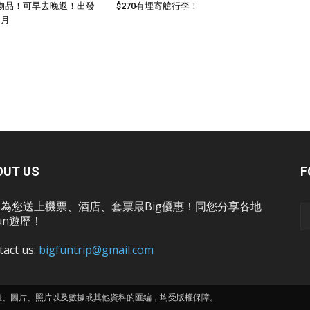
物品！可早去晚返！出發
$270有埋寄艙行李！
1月
OUT US
F
為您送上機票、酒店、套票最Big優惠！同您分享各地
un遊歷！
tact us:
bigfuntrip@gmail.com
畫、圖片、照片以及數據或其他資料的匯編，均受版權保障。