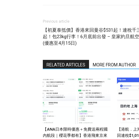
Previous article
【初夏泰抵價】香港來回曼谷$531起！連稅千
起！包23kg行李！6月底前出發 – 皇家約旦航
(優惠至4月15日)
RELATED ARTICLES
MORE FROM AUTHOR
【ANA日本限時優惠＋免費送兩程國
【港航．上
內航段｜櫻花季都有】香港飛東京來
回連稅$1,