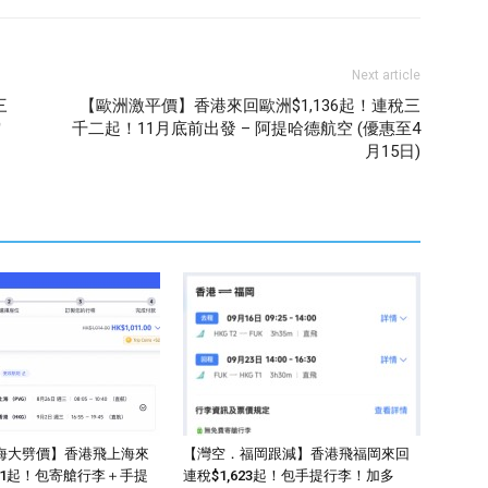
Next article
三
【歐洲激平價】香港來回歐洲$1,136起！連稅三
空
千二起！11月底前出發 – 阿提哈德航空 (優惠至4
月15日)
海大劈價】香港飛上海來
【灣空．福岡跟減】香港飛福岡來回
011起！包寄艙行李＋手提
連稅$1,623起！包手提行李！加多