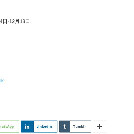
4日-12月18日
hk
hatsApp
Linkedin
Tumblr