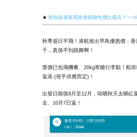
★
想知道邊度買旅遊保險性價比最高？一 cl
秋季遊日平飛！港航推出早鳥優惠價：香
千，真係平到跳舞啊！
票價已包飛機餐、20kg寄艙行李額！航
返添 (視乎供應而定)！
出發日期係9月至12月，啱晒秋天去睇紅葉兼
去、10月7日返！