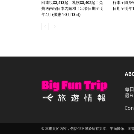
回連稅$3,413起、札幌$3,402起！免
行李＋隨身
費送兩程日本內陸機！出發日期至明
日期至明年
年4月 (優惠至8月13日)
AB
每日
最F
Con
© 本網頁的內容，包括但不限於所有文本、平面圖像、圖