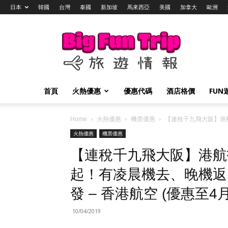
日本
韓國
台灣
泰國
新加坡
馬來西亞
美國
加拿大
歐洲
Big
Fun
Trip
旅
遊
情
首頁
火熱優惠
優惠代碼
酒店格價
FUN
報
Home
火熱優惠
機票優惠
【連稅千九飛大阪】港航抵
火熱優惠
機票優惠
【連稅千九飛大阪】港航抵
起！有凌晨機去、晚機返！
發 – 香港航空 (優惠至4月
10/04/2019