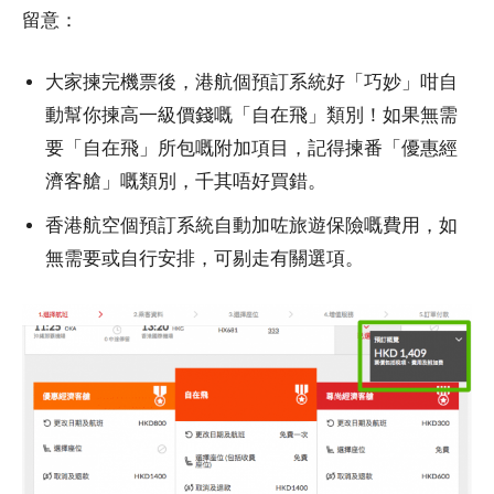
留意：
大家揀完機票後，港航個預訂系統好「巧妙」咁自
動幫你揀高一級價錢嘅「自在飛」類別！如果無需
要「自在飛」所包嘅附加項目，記得揀番「優惠經
濟客艙」嘅類別，千其唔好買錯。
香港航空個預訂系統自動加咗旅遊保險嘅費用，如
無需要或自行安排，可剔走有關選項。