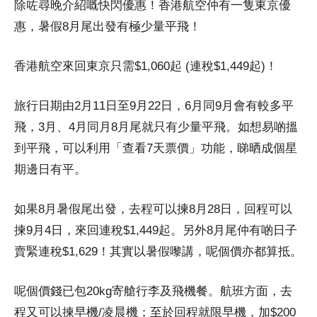
除咗尋晚介紹嘅快閃優惠！香港航空仲有一隻東京優
惠，暑假8月尾出發有極少量平飛！
香港航空來回東京只需$1,060起 (連稅$1,449起)！
旅行日期由2月11日至9月22日，6月同9月會有較多平
飛，3月、4月同月8月尾就只有少量平飛。如想易啲搵
到平飛，可以利用「
查看7天票價」功能，睇晒成個星
期邊日有平。
如果8月暑假尾出發，去程可以揀8月28日，回程可以
揀9月4日，來回連稅$1,449起。另外8月尾仲有啲日子
賣緊連稅$1,629！其實以暑假嚟講，呢個價亦都算抵。
呢個價錢已包20kg寄艙行李及飛機餐。航班方面，去
程又可以揀早機/凌晨機；至於回程就限早機，加$200