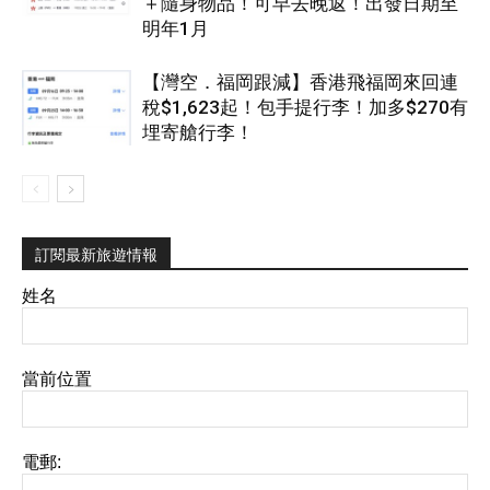
＋隨身物品！可早去晚返！出發日期至
明年1月
【灣空．福岡跟減】香港飛福岡來回連
稅$1,623起！包手提行李！加多$270有
埋寄艙行李！
訂閱最新旅遊情報
姓名
當前位置
電郵: