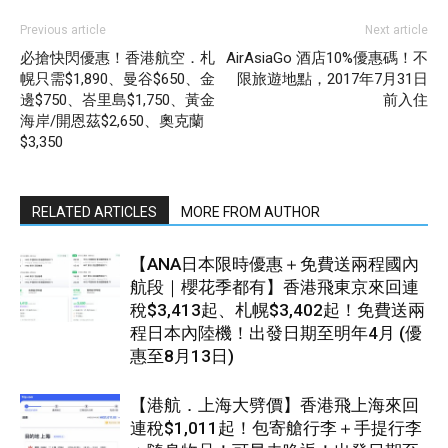
Previous article
Next article
必搶快閃優惠！香港航空．札
AirAsiaGo 酒店10%優惠碼！不
幌只需$1,890、曼谷$650、金
限旅遊地點，2017年7月31日
邊$750、峇里島$1,750、黃金
前入住
海岸/開恩茲$2,650、奧克蘭
$3,350
RELATED ARTICLES
MORE FROM AUTHOR
【ANA日本限時優惠＋免費送兩程國內
航段｜櫻花季都有】香港飛東京來回連
稅$3,413起、札幌$3,402起！免費送兩
程日本內陸機！出發日期至明年4月 (優
惠至8月13日)
【港航．上海大劈價】香港飛上海來回
連稅$1,011起！包寄艙行李＋手提行李