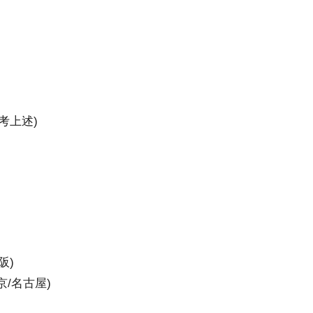
考上述)
阪)
京/名古屋)