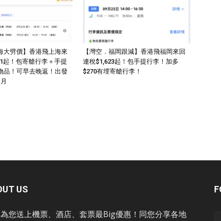
海大劈價】香港飛上海來
【灣空．福岡跟減】香港飛福岡來回
011起！包寄艙行李＋手提
連稅$1,623起！包手提行李！加多
物品！可早去晚返！出發
$270有埋寄艙行李！
1月
OUT US
F
為您送上機票、酒店、套票最Big優惠！同您分享各地