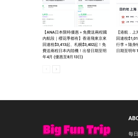
【ANA日本限時優惠＋免費送兩程國
【港航．上
內航段｜櫻花季都有】香港飛東京來
回連稅$1,
回連稅$3,413起、札幌$3,402起！免
行李＋隨身
費送兩程日本內陸機！出發日期至明
日期至明年
年4月 (優惠至8月13日)
AB
每日