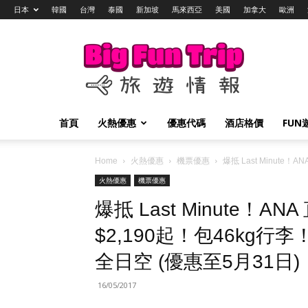
日本
韓國
台灣
泰國
新加坡
馬來西亞
美國
加拿大
歐洲
Big
Fun
Trip
旅
遊
情
首頁
火熱優惠
優惠代碼
酒店格價
FUN
報
Home
火熱優惠
機票優惠
爆抵 Last Minute
火熱優惠
機票優惠
爆抵 Last Minute
$2,190起！包46kg行李
全日空 (優惠至5月31日)
16/05/2017