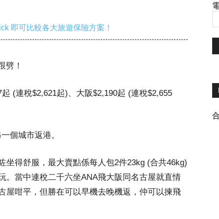
電
ick 即可比較各大旅遊保險方案！
都跟劈！
(連稅$2,621起)、大阪$2,190起 (連稅$2,655
另一個城市返港。
除咗坐得舒服，最大賣點係每人包2件23kg (合共46kg)
玩。當中連稅二千六坐ANA飛大阪同名古屋就直情
古屋咁平，但勝在可以早機去晚機返，仲可以揀飛