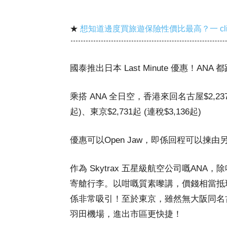
★
想知道邊度買旅遊保險性價比最高？一 cl
國泰推出日本 Last Minute 優惠！ANA 
乘搭 ANA 全日空，香港來回名古屋$2,237起 
起)、東京$2,731起 (連稅$3,136起)
優惠可以O
pen
J
aw
，即係回程可以揀由
作為 Skytrax 五星級航空公司嘅ANA，
寄艙行李。以咁嘅質素嚟講，價錢相當抵
係非常吸引！至於東京，雖然無大阪同名
羽田機場，進出市區更快捷！