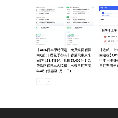
【ANA日本限時優惠＋免費送兩程國
【港航．上
內航段｜櫻花季都有】香港飛東京來
回連稅$1,
回連稅$3,413起、札幌$3,402起！免
行李＋隨身
費送兩程日本內陸機！出發日期至明
日期至明年
年4月 (優惠至8月13日)