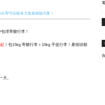
電
ick 即可比較各大旅遊保險方案！
！仲包埋寄艙行李！
0起
！包15kg 寄艙行李＋10kg 手提行李！暑假頭都
一天。