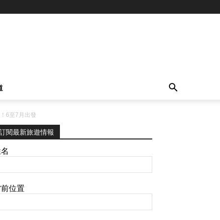
道
品！6至7月出發
訂閱最新旅遊情報
姓名
當前位置