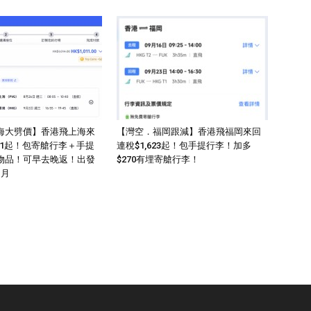
海大劈價】香港飛上海來
【灣空．福岡跟減】香港飛福岡來回
011起！包寄艙行李＋手提
連稅$1,623起！包手提行李！加多
物品！可早去晚返！出發
$270有埋寄艙行李！
1月