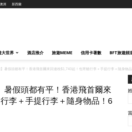
澳洲
新西蘭
遊大世界
酒店推介
旅遊MEME
信用卡著數
BFT旅遊頻
爾入手價】暑假頭都有平！香港飛首爾來回連稅$1,740起！包寄艙行李＋手提行李＋隨身物
入手價】暑假頭都有平！香港飛首爾來
寄艙行李＋手提行李＋隨身物品！6