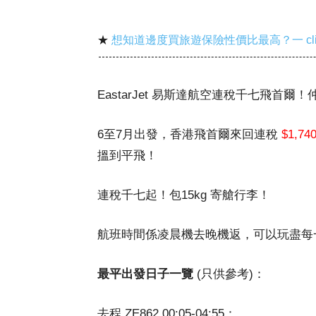
★
想知道邊度買旅遊保險性價比最高？一 cl
EastarJet 易斯達航空連稅千七飛首爾
6至7月出發，香港飛首爾來回連稅
$1,74
搵到平飛！
連稅千七起！包15kg 寄艙行李！
航班時間係凌晨機去晚機返，可以玩盡每
最平出發日子一覽
(只供參考)：
去程 ZE862 00:05-04:55：