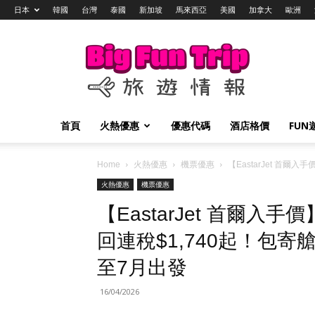
日本
韓國
台灣
泰國
新加坡
馬來西亞
美國
加拿大
歐洲
Big
Fun
Trip
旅
遊
情
首頁
火熱優惠
優惠代碼
酒店格價
FUN
報
Home
火熱優惠
機票優惠
【EastarJet 首
火熱優惠
機票優惠
【EastarJet 首爾
回連稅$1,740起！包
至7月出發
16/04/2026