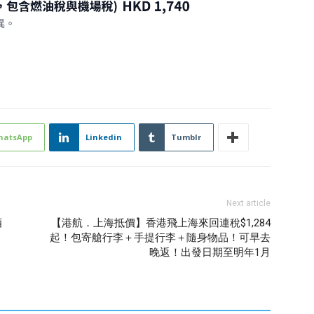
hatsApp
Linkedin
Tumblr
Next article
酒
【港航．上海抵價】香港飛上海來回連稅$1,284
起！包寄艙行李＋手提行李＋隨身物品！可早去
晚返！出發日期至明年1月