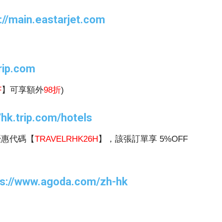
://main.eastarjet.com
trip.com
F
】可享額外
98折
)
//hk.trip.com/hotels
優惠代碼【
TRAVELRHK26H
】，該張訂單享 5%OFF
ps://www.agoda.com/zh-hk