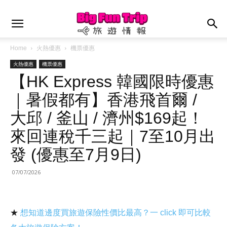
Home
火熱優惠
機票優惠
火熱優惠
機票優惠
【HK Express 韓國限時優惠
｜暑假都有】香港飛首爾 /
大邱 / 釜山 / 濟州$169起！
來回連稅千三起｜7至10月出
發 (優惠至7月9日)
07/07/2026
★
想知道邊度買旅遊保險性價比最高？一 click 即可比較