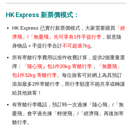
HK Express 新票價模式：
HK Express 已實行新票價模式，大家需要購買
「經
濟飛」/「無憂飛」先可享有1件手提行李
，留意隨
身物品＋手提行李合計
不可超過7kg
。
所有寄艙行李費用以按件收費計算，提供2個重量選
擇：
「隨心飛
」
包1件20kg 寄艙行李
，
「無憂飛」
包1件32kg 寄艙行李
。每位旅客可於網上為其預訂
添加最多2件寄艙行李，而行李額度不能共享或轉讓
給其他旅客！
有寄艙行李嘅話，預訂時一次過揀「隨心飛」/「無
憂飛」會平過先揀「輕便飛」/「經濟飛」再後加寄
艙行李。