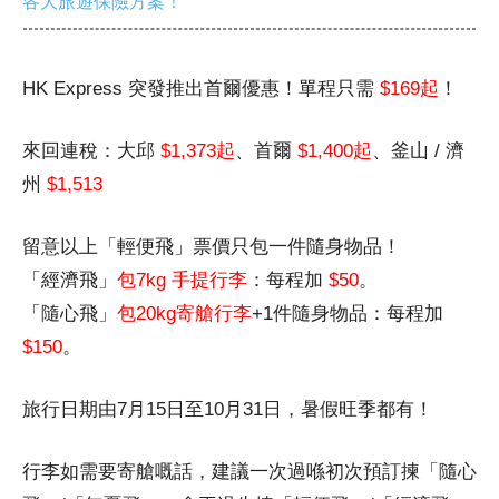
各大旅遊保險方案！
HK Express 突發推出首爾優惠！單程只需
$169起
！
來回連稅：大邱
$1,373起
、首爾
$1,400起
、釜山 / 濟
州
$1,513
留意以上「輕便飛」票價只包一件隨身物品！
「經濟飛」
包7kg 手提行李
：每程加
$50
。
「隨心飛」
包20kg寄艙行李
+1件隨身物品：每程加
$150
。
旅行日期由7月15日至10月31日，暑假旺季都有！
行李如需要寄艙嘅話，建議一次過喺初次預訂揀「隨心