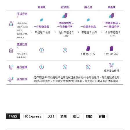
TAGS
HK Express
大邱
濟州
釜山
韓國
首爾