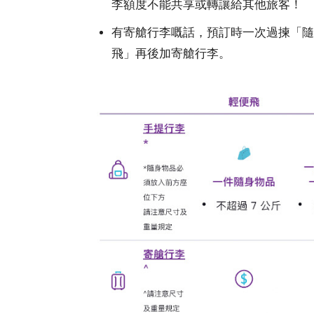
李額度不能共享或轉讓給其他旅客！
有寄艙行李嘅話，預訂時一次過揀「隨
飛」再後加寄艙行李。