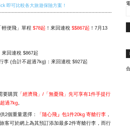
電
ick 即可比較各大旅遊保險方案！
高雄「輕便飛」單程
$78起
！來回連稅
$$867起
！7月13
來回連稅 $867起
(合計不超過7kg)：來回連稅 $927起
家需要購買
「經濟飛」/「無憂飛」先可享有1件手提行
超過7kg
。
供2個重量選擇：
「隨心飛
」
包1件20kg 寄艙行李
，
旅客可於網上為其預訂添加最多2件寄艙行李，而行