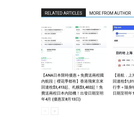
RELATED ARTICLES
MORE FROM AUTHOR
【ANA日本限時優惠＋免費送兩程國
【港航．上
內航段｜櫻花季都有】香港飛東京來
回連稅$1,
回連稅$3,413起、札幌$3,402起！免
行李＋隨身
費送兩程日本內陸機！出發日期至明
日期至明年
年4月 (優惠至8月13日)