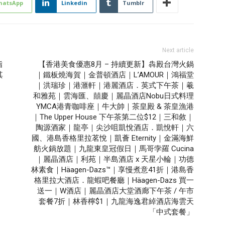
hatsApp
Linkedin
Tumblr
Next article
指
【香港美食優惠8月 – 持續更新】犇殿台灣火鍋
其
｜鐵板燒海賀｜金普頓酒店｜L’AMOUR｜鴻福堂
｜洪瑞珍｜港滙軒｜港麗酒店．英式下午茶｜羲
和雅苑｜雲海匯、囍慶｜麗晶酒店Nobu日式料理
YMCA港青咖啡座｜牛大帥｜茶皇殿 & 茶皇漁港
｜The Upper House 下午茶第二位$12｜三和敘｜
陶源酒家｜龍亭｜尖沙咀凱悅酒店．凱悅軒｜六
國、港島香格里拉茗悅｜凱薈 Eternity｜金滿海鮮
舫火鍋放題｜九龍東皇冠假日｜馬哥孛羅 Cucina
｜麗晶酒店｜利苑｜半島酒店 x 天星小輪｜功德
林素食｜Häagen-Dazs™｜享慢煮意41折｜港島香
格里拉大酒店．龍蝦吧餐廳｜Häagen-Dazs 買一
送一｜W酒店｜麗晶酒店大堂酒廊下午茶 / 午市
套餐7折｜林香檸$1｜九龍海逸君綽酒店海雲天
「中式套餐」