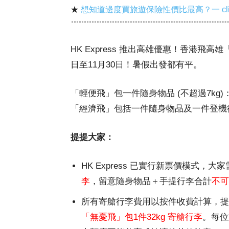
★
想知道邊度買旅遊保險性價比最高？一 cl
HK Express 推出高雄優惠！香港飛
日至11月30日！暑假出發都有平。
「輕便飛」包一件隨身物品 (不超過7kg)：
「經濟飛」包括一件隨身物品及一件登機行李 
提提大家：
HK Express 已實行新票價模式，大
李
，留意隨身物品＋手提行李合計
不可
所有寄艙行李費用以按件收費計算，提
「無憂飛」包1件32kg 寄艙行李
。每位