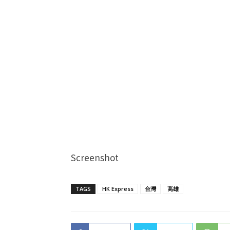
Screenshot
TAGS
HK Express
台灣
高雄