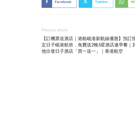
Facebook
Twitter
W
Previous article
【訂機票送酒店｜港航峴港新航線優惠】預訂
定日子峴港航班．免費送2晚5星酒店連早餐｜
他出發日子酒店「買一送一」｜香港航空