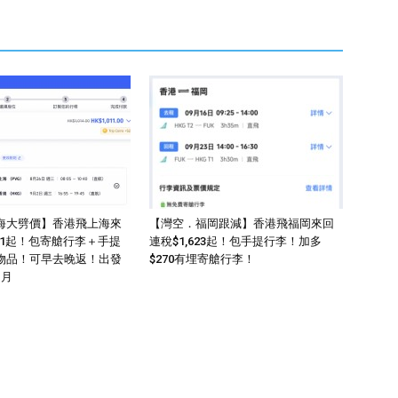
海大劈價】香港飛上海來
【灣空．福岡跟減】香港飛福岡來回
011起！包寄艙行李＋手提
連稅$1,623起！包手提行李！加多
物品！可早去晚返！出發
$270有埋寄艙行李！
1月