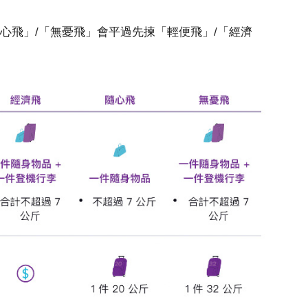
心飛」/「無憂飛」會平過先揀「輕便飛」/「經濟