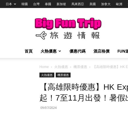
日本
韓國
台灣
泰國
新加坡
馬來西亞
美國
加拿大
歐洲
Big
Fun
Trip
旅
遊
情
首頁
火熱優惠
優惠代碼
酒店格價
FUN
報
Home
火熱優惠
機票優惠
【高雄限時優惠】HK E
火熱優惠
機票優惠
【高雄限時優惠】HK Exp
起！7至11月出發！暑
09/07/2024