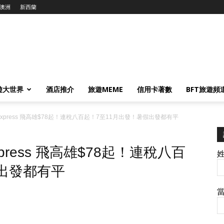
澳洲
新西蘭
遊大世界
酒店推介
旅遊MEME
信用卡著數
BFT旅遊頻
xpress 飛高雄$78起！連稅八百起！7至11月出發！暑假出發都有平
ress 飛高雄$78起！連稅八百
假出發都有平