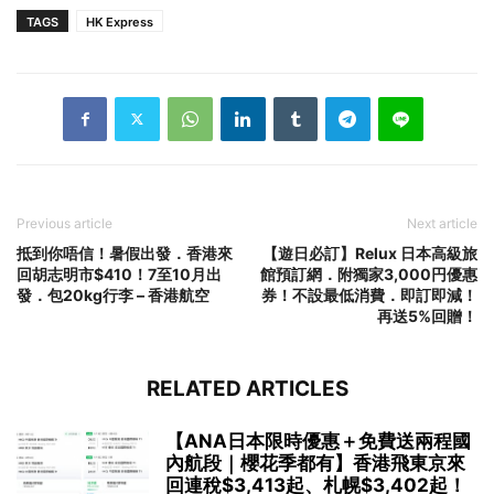
TAGS
HK Express
Previous article
Next article
抵到你唔信！暑假出發．香港來
【遊日必訂】Relux 日本高級旅
回胡志明市$410！7至10月出
館預訂網．附獨家3,000円優惠
發．包20kg行李 – 香港航空
券！不設最低消費．即訂即減！
再送5%回贈！
RELATED ARTICLES
【ANA日本限時優惠＋免費送兩程國
內航段｜櫻花季都有】香港飛東京來
回連稅$3,413起、札幌$3,402起！