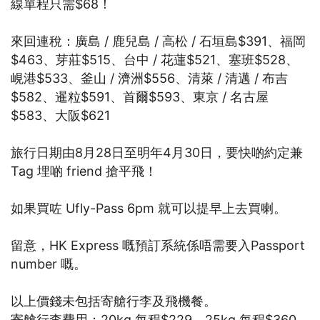
線單程只需$68！
來回連稅：廣島 / 鹿兒島 / 高松 / 石垣島$391、福岡
$463、芽莊$515、台中 / 花蓮$521、塞班$528、
峴港$533、釜山 / 濟洲$556、清萊 / 清邁 / 布吉
$582、暹粒$591、首爾$593、東京 / 名古屋
$583、大阪$621
旅行日期由8月28日至明年4月30日，要快啲約定兼
Tag 埋啲 friend 搶平飛！
如果買咗 Ufly-Pass 6pm 就可以提早上去買喇。
留意，HK Express 嘅預訂系統係唔需要入Passport
number 嘅。
以上價錢未包括寄艙行李及飛機餐。
寄艙行李費用：20kg 每程$229、25kg 每程$360、