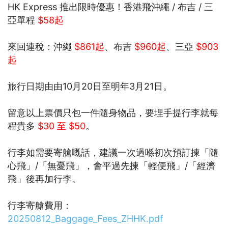
HK Express 推出限時優惠！香港飛沖繩 / 布吉 / 三
亞單程
$58起
來回連稅：沖繩
$861起
、布吉
$960起
、三亞
$903
起
旅行日期由由10月20日至明年3月21日。
留意以上票價只包一件隨身物品，要埋手提行李就每
程貴多
$30 至 $50
。
行李如需要寄艙嘅話，建議一次過喺初次預訂揀「隨
心飛」/「無憂飛」，會平過先揀「輕便飛」/「經濟
飛」後再加行李。
行李寄艙費用：
20250812_Baggage_Fees_ZHHK.pdf