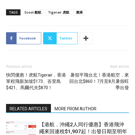
TAGS
Scoot 酷航
Tigerair 虎航
澳洲
Facebook
Twitter
Previous article
Next article
快閃優惠！虎航Tigerair．香港
暑假平飛台北！香港航空．來
單程飛新加坡$173、峇里島
回台北$860！7月至8月暑假旺
$421、馬爾代夫$870！
季出發
RELATED ARTICLES
MORE FROM AUTHOR
【港航．沖繩2人同行優惠】香港飛沖
繩來回連稅$1,907起！出發日期至明年