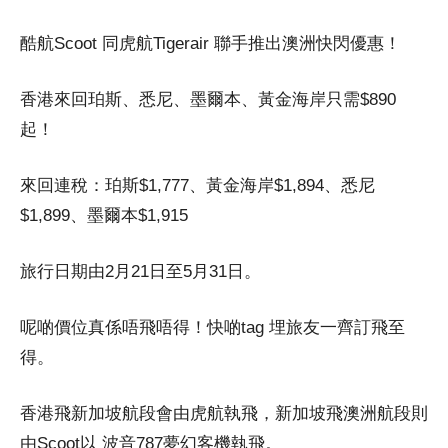
酷航Scoot 同虎航Tigerair 聯手推出澳洲快閃優惠！
香港來回珀斯、悉尼、墨爾本、黃金海岸只需$890
起！
來回連稅：珀斯$1,777、黃金海岸$1,894、悉尼
$1,899、墨爾本$1,915
旅行日期由2月21日至5月31日。
呢啲價位真係唔飛唔得！快啲tag 埋旅友一齊訂飛至
得。
香港飛新加坡航段會由虎航執飛，新加坡飛澳洲航段則
由Scoot以 波音787夢幻客機執飛。