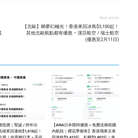
Next article
【北歐】睇夢幻極光！香港來回冰島$3,100起！
其
其他北歐航點都有優惠 – 漢莎航空 / 瑞士航空
(優惠至2月11日)
抵價｜聖誕 / 跨年出
【ANA日本限時優惠＋免費送兩程國
雄來回連稅$1,616起！
內航段｜櫻花季都有】香港飛東京來
季出發！包寄艙行李＋手提
回連稅$3,413起、札幌$3,402起！免