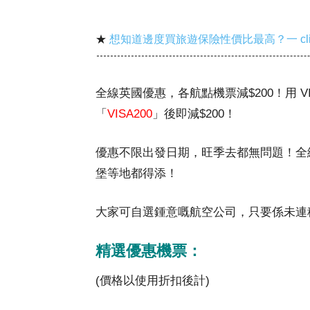
★
想知道邊度買旅遊保險性價比最高？一 cl
全線英國優惠，各航點機票減$200！用 VI
「
VISA200
」後即減$200！
優惠不限出發日期，旺季去都無問題！全線
堡等地都得添！
大家可自選鍾意嘅航空公司，只要係未連稅
精選優惠機票：
(價格以使用折扣後計)