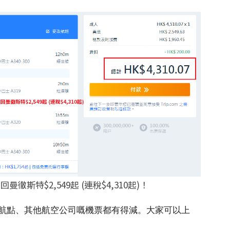
特$2,549起 (連稅$4,310起)！
航點、其他航空公司嘅機票都有得減。大家可以上