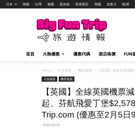
日本
韓國
台灣
泰國
新加坡
馬來西亞
美國
加拿大
歐洲
Big
Fun
Trip
旅
遊
情
首頁
火熱優惠
優惠代碼
酒店格價
FUN
報
Home
火熱優惠
機票優惠
【英國】全線英國機票減$2
火熱優惠
機票優惠
【英國】全線英國機票減$2
起、芬航飛愛丁堡$2,578
Trip.com (優惠至2月5日9
31/01/2019