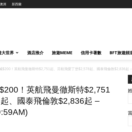
澳洲
新西蘭
遊大世界
酒店推介
旅遊MEME
信用卡著數
BFT旅遊頻
00！英航飛曼徹斯特$2,751起、芬航飛愛丁堡$2,578起、國泰飛倫敦$2,836起 – Trip
00！英航飛曼徹斯特$2,751
起、國泰飛倫敦$2,836起 –
:59AM)