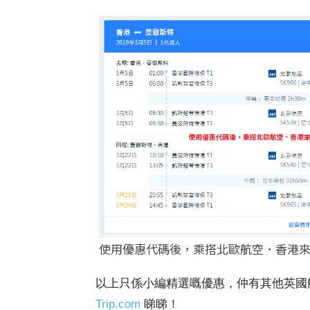
使用優惠代碼後，乘搭北歐航空．香港來回曼徹斯
以上只係小編精選嘅優惠，仲有其他英國
Trip.com
睇睇！