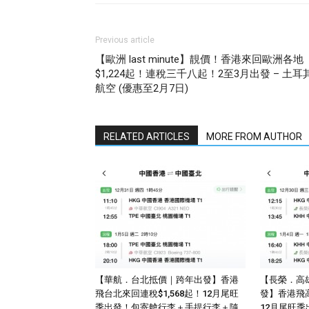
Previous article
【歐洲 last minute】靚價！香港來回歐洲各地
$1,224起！連稅三千八起！2至3月出發 – 土耳
航空 (優惠至2月7日)
RELATED ARTICLES
MORE FROM AUTHOR
【華航．台北抵價｜跨年出發】香港
【長榮．高雄
飛台北來回連稅$1,568起！12月尾旺
發】香港飛高
季出發！包寄艙行李＋手提行李＋隨
12月尾旺