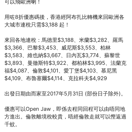
可以飛歐洲喇！
用咗8折優惠碼後，香港經阿布扎比轉機來回歐洲各
大城市連稅只需$3,188 起！
來回各地連稅：馬德里$3,188、米蘭$3,282、羅馬
$3,366、巴黎$3,453、威尼斯$3,553、柏林
$3,583、維也納$3,667、日內瓦$3,774、蘇黎世
$3,893、曼徹斯特$3,922、都柏林$3,995、法蘭克
福$4,087、倫敦$4,101、愛丁堡$4,103、慕尼黑
$4,109、布魯塞爾$4,114、克拉科夫$4,929
出發日期由而家至2017年5月31日 (部份日子除外)。
優惠可以Open Jaw，即係去程同回程可以由唔同地
方進出。倫敦離境稅較貴，唔經倫敦走就可以慳返過
千蚊。