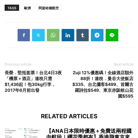
TAGS
歐洲
阿提哈德航空
Previous article
Next article
長榮．堅抵套票！台北4日3夜
Zuji 12%優惠碼！全線酒店額外
「機票＋酒店」連稅只需
88折！連稅．曼谷大使飯店
$1,436起！包30kg行李，
$335、台北儷客$499、首爾古
2017年6月前出發
羅詩拉$549、東京赤阪岐山花
園$595
RELATED ARTICLES
【ANA日本限時優惠＋免費送兩程國
內航段｜櫻花季都有】香港飛東京來