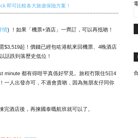
電
ick 即可比較各大旅遊保險方案！
詳情
) ！如果「機票+酒店」一齊訂，可以再抵啲！
3,519起！價
錢
已經包咗港航來回機票、4晚酒店
可以話跌到落歷史低位！
st minute 都有得咁平真係好罕見。旅程冇限住5日4
夜！一人出發亦可，不過會貴啲，因為無朋友仔同你
揀完酒店後，再揀國泰嘅航班就可以了。
：