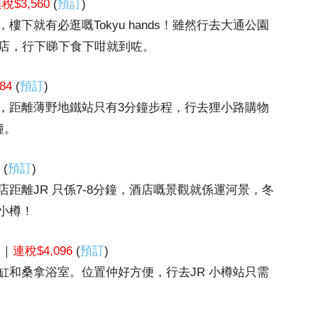
稅$3,560
(
預訂
)
下就有必逛嘅Tokyu hands！雖然行去大通公園
食店，行下睇下食下咁就到咗。
84
(
預訂
)
，距離薄野地鐵站只有3分鐘步程，行去狸小路購物
鐘。
(
預訂
)
距離JR 只係7-8分鐘，酒店嘅景觀就係運河景，冬
小樽！
★｜
連稅$4,096
(
預訂
)
缸和桑拿浴室。位置仲好方便，行去JR 小樽站只需