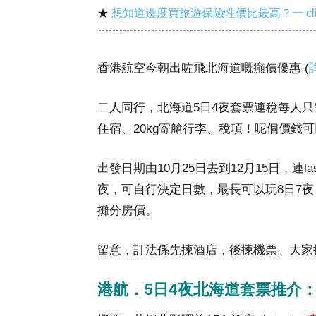
★
想知道邊度買旅遊保險性價比最高？一 cl
香港航空今朝出咗飛北海道嘅癲價優惠 (
二人同行，北海道5日4夜套票連稅每人只需$
住宿、20kg寄艙行李、稅項！呢個價錢
出發日期由10月25日去到12月15日，連la
夜，可自行決定日數，最長可以玩8日7
攤分房價。
留意，訂法係先揀酒店，後揀機票。大家
港航．5日4夜北海道套票推介