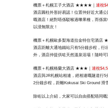
機票＋札幌王子大酒店 ★★★★｜
連稅$4
酒店圓柱外形好易認！位置仲好近大通公
嘅酒店！絕對唔係駁喉過嚟果種，而係當
以浸無限次！
機票＋札幌歐多梨海道拉金特住宅酒店 
酒店距離大通地鐵站只有5分鐘步程，行
外，酒店仲提供咗天然溫泉浴場！隨時可
機票＋札幌格蘭大酒店 ★★★｜
連稅$4,5
酒店與JR札幌站相連，經相連嘅隧道行
2分鐘步程，距離Kokusai Ski Groun
除咗以上介紹，大家可以自由搭配唔同嘅