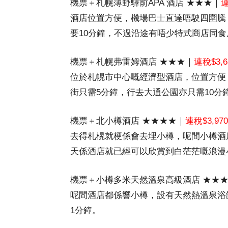
機票＋札幌薄野驛前APA 酒店 ★★★｜
連
酒店位置方便，機場巴士直達唔駛四圍騰，樓
要10分鐘，不過沿途有唔少特式商店同
機票＋札幌弗雷姆酒店 ★★★｜
連稅$3,6
位於札幌市中心嘅經濟型酒店，位置方便
街只需5分鐘，行去大通公園亦只需10分
機票＋北小樽酒店 ★★★★｜
連稅$3,970
去得札榥就梗係會去埋小樽，呢間小樽酒店
天係酒店就已經可以欣賞到白茫茫嘅浪漫
機票＋小樽多米天然溫泉高級酒店 ★★
呢間酒店都係響小樽，設有天然熱溫泉浴
1分鐘。