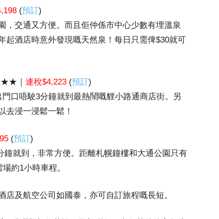
,198
(
預訂
)
園，交通又方便。而且佢仲係市中心少數有埋溫泉
年起酒店時意外發現嘅天然泉！每日只需俾$30就可
★★★｜
連稅$4,223
(
預訂
)
出門口唔駛3分鐘就到最熱鬧嘅貍小路通商店街。另
以去浸一浸鬆一鬆！
95
(
預訂
)
5分鐘就到，非常方便。距離札幌鐘樓和大通公園只有
d 滑雪場約1小時車程。
酒店及航空公司如國泰，亦可自訂旅程嘅長短。