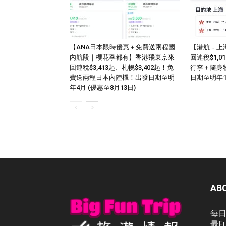
【ANA日本限時優惠＋免費送兩程國
【港航．上
內航段｜櫻花季都有】香港飛東京來
回連稅$1,
回連稅$3,413起、札幌$3,402起！免
行李＋隨身
費送兩程日本內陸機！出發日期至明
日期至明年
年4月 (優惠至8月13日)
AB
每日
最F