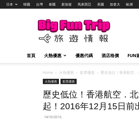
日本
韓國
台灣
泰國
新加坡
馬來西亞
美國
加拿大
歐洲
Big
Fun
Trip
旅
遊
情
首頁
火熱優惠
優惠代碼
酒店格價
FUN
報
Home
火熱優惠
套票優惠
歷史低位！香港航空．北海
火熱優惠
套票優惠
歷史低位！香港航空．北海
起！2016年12月15日前
14/10/2016