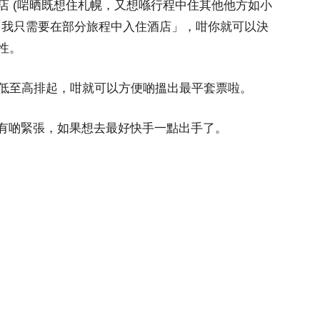
店 (啱晒既想住札幌，又想喺行程中住其他他方如小
「我只需要在部分旅程中入住酒店」，咁你就可以決
性。
低至高排起，咁就可以方便啲搵出最平套票啦。
供應有啲緊張，如果想去最好快手一點出手了。