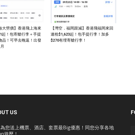
海大劈價】香港飛上海來
【灣空．福岡跟減】香港飛福岡來回
011起！包寄艙行李＋手提
連稅$1,623起！包手提行李！加多
物品！可早去晚返！出發
$270有埋寄艙行李！
1月
OUT US
F
為您送上機票、酒店、套票最Big優惠！同您分享各地
un遊歷！