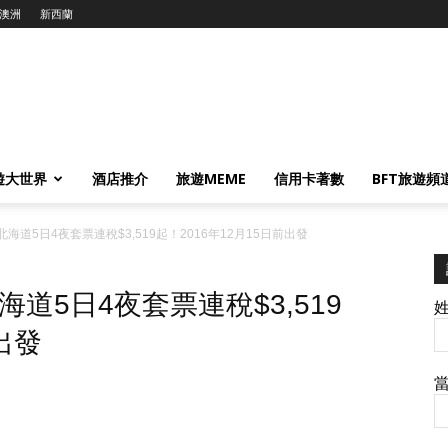
澳洲
新西蘭
遊大世界
酒店推介
旅遊MEME
信用卡著數
BFT旅遊頻
道5日4夜套票連稅$3,519起！2016年12月15日前出發
道5日4夜套票連稅$3,519
出發