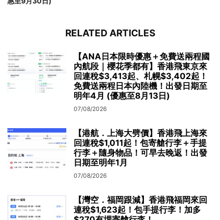
惠至9月30日)
RELATED ARTICLES
【ANA日本限時優惠＋免費送兩程國
內航段｜櫻花季都有】香港飛東京來
回連稅$3,413起、札幌$3,402起！
免費送兩程日本內陸機！出發日期至
明年4月 (優惠至8月13日)
07/08/2026
【港航．上海大劈價】香港飛上海來
回連稅$1,011起！包寄艙行李＋手提
行李＋隨身物品！可早去晚返！出發
日期至明年1月
07/08/2026
【灣空．福岡跟減】香港飛福岡來回
連稅$1,623起！包手提行李！加多
$270有埋寄艙行李！