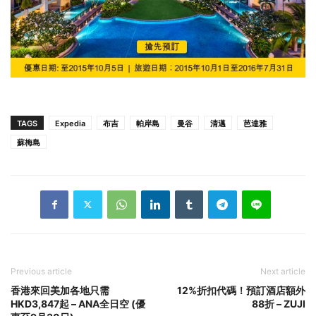
TAGS
Expedia
布吉
帕岸島
曼谷
清邁
芭達雅
蘇梅島
Previous article
Next article
香港來回美加各地只需
12%折扣代碼！預訂酒店額外
HKD3,847起 – ANA全日空 (優
88折 – ZUJI