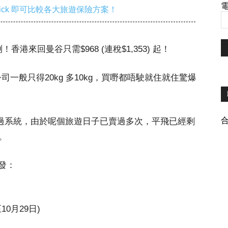
電
ick 即可比較各大旅遊保險方案！
港來回曼谷只需$968 (連稅$1,353) 起！
司一般只得20kg 多10kg，買嘢都唔駛就住就住驚爆
ck 過系統，由於呢個旅遊日子已賣過多次，平飛已經剩
。
發：
至10月29日)