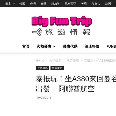
日本
韓國
台灣
泰國
新加坡
馬來西亞
美國
加拿大
歐洲
Big
Fun
Trip
旅
遊
情
首頁
火熱優惠
優惠代碼
酒店格價
FUN
報
Home
火熱優惠
機票優惠
泰抵玩！坐A380來回曼谷
火熱優惠
機票優惠
泰抵玩！坐A380來回曼谷$
出發 – 阿聯酋航空
19/08/2016