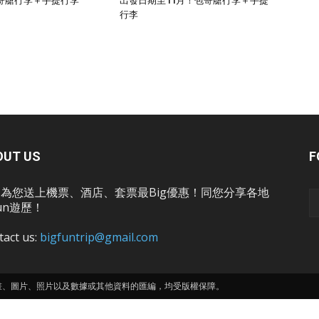
寄艙行李＋手提行李
出發日期至11月！包寄艙行李＋手提
行李
OUT US
F
為您送上機票、酒店、套票最Big優惠！同您分享各地
un遊歷！
tact us:
bigfuntrip@gmail.com
畫、圖片、照片以及數據或其他資料的匯編，均受版權保障。