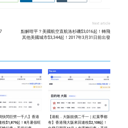
Next article
7
點解咁平？美國航空直航洛杉磯$3,016起！轉飛
其他美國城市$3,344起！2017年3月31日前出發
岡快閃巨劈一千八】香港
【港航．大阪靚價二千一｜紅葉季都
稅$1,879起！8月暑假旺
有】香港飛大阪來回連稅$2,108起！