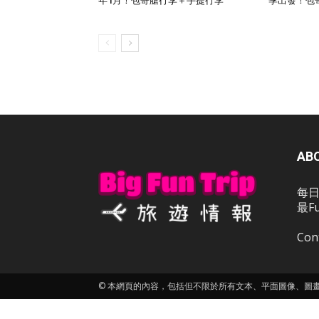
年1月！包寄艙行李＋手提行李
季出發！包
AB
每日
最F
Con
© 本網頁的內容，包括但不限於所有文本、平面圖像、圖