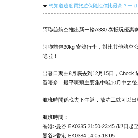
★
想知道邊度買旅遊保險性價比最高？一 cl
阿聯酋航空推出新一輪A380 泰抵玩優惠喇！香
阿聯酋包30kg 寄艙行李，對比其他航空公
喼啦！
出發日期由8月底去到12月15日，Che
番唔多，最平嘅飛主要集中喺10月中之後
航班時間係晚去下午返，放咗工就可以出
航班時間：
香港>曼谷 EK0385 21:50-23:45 (即日起
曼谷>香港 EK0384 14:05-18:05