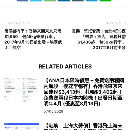
Previous article
Next article
暑假都有平！香港來回東京只需
長榮．堅抵套票！台北4日3夜
$1,650！包45kg寄艙行李，
「機票＋酒店」連稅只需
2017年9月13日前出發 – 埃塞俄
$1,436起！包30kg行李，
比亞航空
2017年6月前出發
RELATED ARTICLES
【ANA日本限時優惠＋免費送兩程國
內航段｜櫻花季都有】香港飛東京來
回連稅$3,413起、札幌$3,402起！
免費送兩程日本內陸機！出發日期至
明年4月 (優惠至8月13日)
07/08/2026
【港航．上海大劈價】香港飛上海來