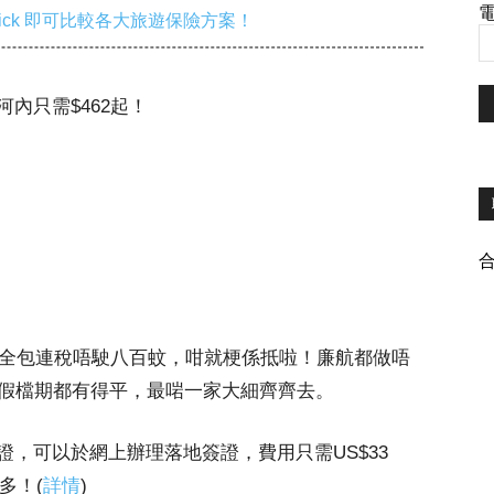
電
ick 即可比較各大旅遊保險方案！
內只需$462起！
！全包連稅唔駛八百蚊，咁就梗係抵啦！廉航都做唔
暑假檔期都有得平，最啱一家大細齊齊去。
，可以於網上辦理落地簽證，費用只需US$33
多！(
詳情
)