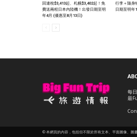
回連稅$3,413起、札幌$3,402起！免
行李＋隨身
費送兩程日本內陸機！出發日期至明
日期至明年
年4月 (優惠至8月13日)
AB
每日
最F
Con
© 本網頁的內容，包括但不限於所有文本、平面圖像、圖