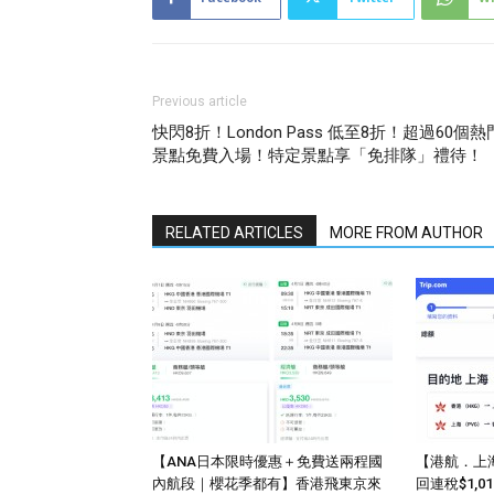
Previous article
快閃8折！London Pass 低至8折！超過60個熱
景點免費入場！特定景點享「免排隊」禮待！
RELATED ARTICLES
MORE FROM AUTHOR
【ANA日本限時優惠＋免費送兩程國
【港航．上
內航段｜櫻花季都有】香港飛東京來
回連稅$1,