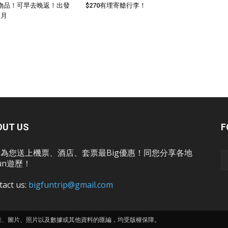
物品！可早去晚返！出發
$270有埋寄艙行李！
1月
OUT US
F
為您送上機票、酒店、套票最Big優惠！同您分享各地
un遊歷！
tact us:
bigfuntrip@gmail.com
畫、圖片、照片以及數據或其他資料的匯編，均受版權保障。