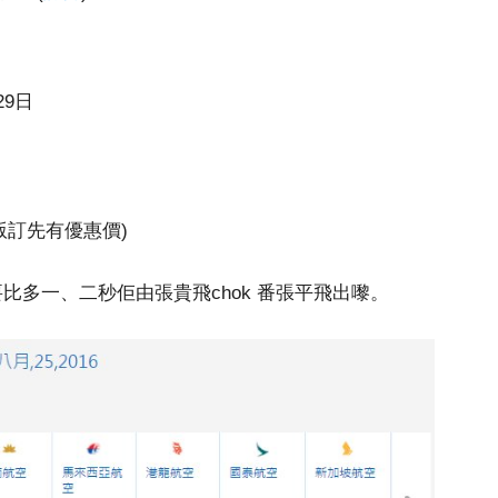
29日
版訂先有優惠價)
要比多一、二秒佢由張貴飛chok 番張平飛出嚟。