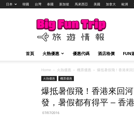
日本
韓國
台灣
泰國
新加坡
馬來西亞
美國
加拿大
歐洲
Big
Fun
Trip
旅
遊
情
首頁
火熱優惠
優惠代碼
酒店格價
FUN
報
Home
火熱優惠
機票優惠
爆抵暑假飛！香港來回河
火熱優惠
機票優惠
爆抵暑假飛！香港來回河內
發，暑假都有得平 – 香
07/07/2016