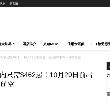
澳洲
新西蘭
遊大世界
酒店推介
旅遊MEME
信用卡著數
BFT旅遊頻
內只需$462起！10月29日前出發，暑假都有得平 – 香港航空
只需$462起！10月29日前出
港航空