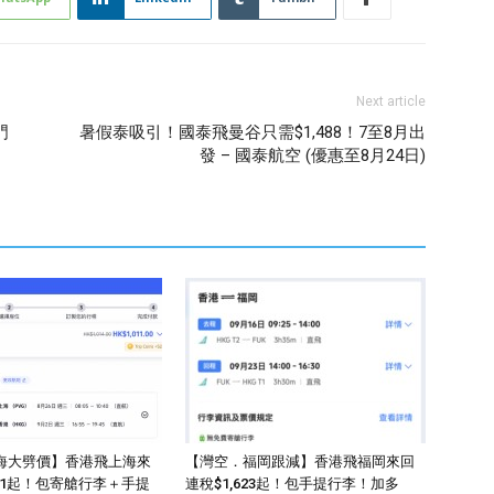
Next article
門
暑假泰吸引！國泰飛曼谷只需$1,488！7至8月出
發 – 國泰航空 (優惠至8月24日)
海大劈價】香港飛上海來
【灣空．福岡跟減】香港飛福岡來回
011起！包寄艙行李＋手提
連稅$1,623起！包手提行李！加多