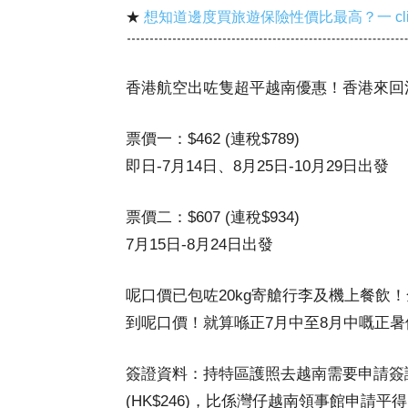
★
想知道邊度買旅遊保險性價比最高？一 cl
香港航空出咗隻超平越南優惠！香港來回河
票價一：$462 (連稅$789)
即日-7月14日、8月25日-10月29日出發
票價二：$607 (連稅$934)
7月15日-8月24日出發
呢口價已包咗20kg寄艙行李及機上餐飲
到呢口價！就算喺正7月中至8月中嘅正
簽證資料：持特區護照去越南需要申請簽證
(HK$246)，比係灣仔越南領事館申請平得