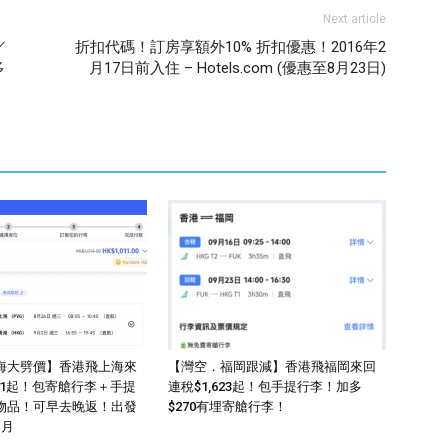
Next article
／
折扣代碼！訂房享額外10% 折扣優惠！2016年2
多
月17日前入住 – Hotels.com (優惠至8月23日)
海大劈價】香港飛上海來
【灣空．福岡跟減】香港飛福岡來回
011起！包寄艙行李＋手提
連稅$1,623起！包手提行李！加多
物品！可早去晚返！出發
$270有埋寄艙行李！
1月