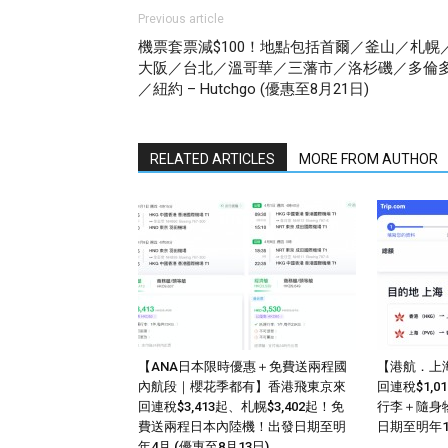
Previous article
機票套票減$100！地點包括首爾／釜山／札幌
大阪／台北／溫哥華／三藩市／洛杉磯／多倫
／紐約 – Hutchgo (優惠至8月21日)
RELATED ARTICLES
MORE FROM AUTHOR
【ANA日本限時優惠＋免費送兩程國
【港航．上
內航段｜櫻花季都有】香港飛東京來
回連稅$1,
回連稅$3,413起、札幌$3,402起！免
行李＋隨身
費送兩程日本內陸機！出發日期至明
日期至明年
年4月 (優惠至8月13日)