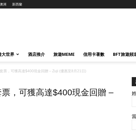
澳洲
新西蘭
遊大世界
酒店推介
旅遊MEME
信用卡著數
BFT旅遊頻
，可獲高達$400現金回贈 – Zuji (優惠至8月21日)
票，可獲高達$400現金回贈 –