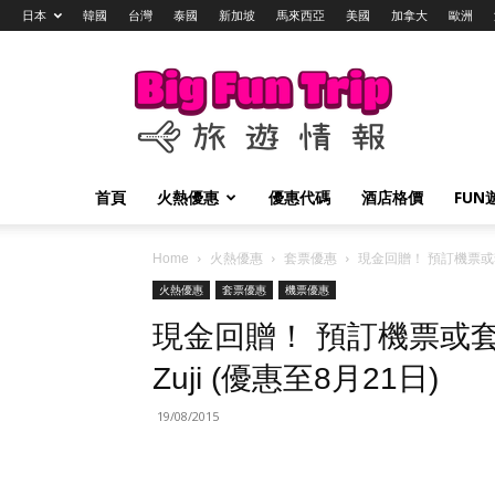
日本
韓國
台灣
泰國
新加坡
馬來西亞
美國
加拿大
歐洲
Big
Fun
Trip
旅
遊
情
首頁
火熱優惠
優惠代碼
酒店格價
FUN
報
Home
火熱優惠
套票優惠
現金回贈！ 預訂機票或套票
火熱優惠
套票優惠
機票優惠
現金回贈！ 預訂機票或套
Zuji (優惠至8月21日)
19/08/2015