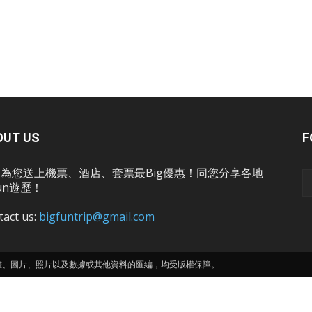
OUT US
F
為您送上機票、酒店、套票最Big優惠！同您分享各地
un遊歷！
tact us:
bigfuntrip@gmail.com
畫、圖片、照片以及數據或其他資料的匯編，均受版權保障。