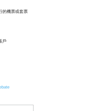
同行的機票或套票
賬戶
ebate