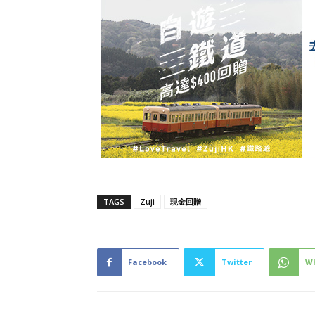
TAGS
Zuji
現金回贈
Facebook
Twitter
W