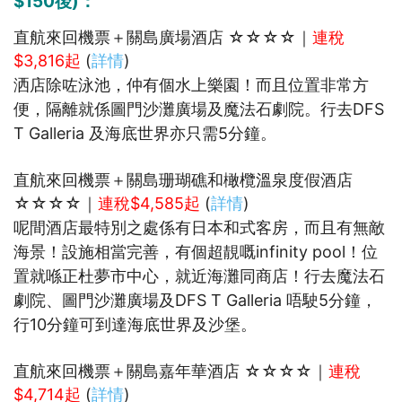
$150後
)：
直航來回機票＋關島廣場酒店 ☆☆☆☆｜
連稅
$3,816起
(
詳情
)
洒店除咗泳池，仲有個水上樂園！而且位置非常方
便，隔離就係圖門沙灘廣場及魔法石劇院。行去DFS
T Galleria 及海底世界亦只需5分鐘。
直航來回機票＋關島珊瑚礁和橄欖溫泉度假酒店
☆☆☆☆｜
連稅$4,585起
(
詳情
)
呢間酒店最特別之處係有日本和式客房，而且有無敵
海景！設施相當完善，有個超靚嘅infinity pool！位
置就喺正杜夢市中心，就近海灘同商店！行去魔法石
劇院、圖門沙灘廣場及DFS T Galleria 唔駛5分鐘，
行10分鐘可到達海底世界及沙堡。
直航來回機票＋關島嘉年華酒店 ☆☆☆☆｜
連稅
$4,714起
(
詳情
)