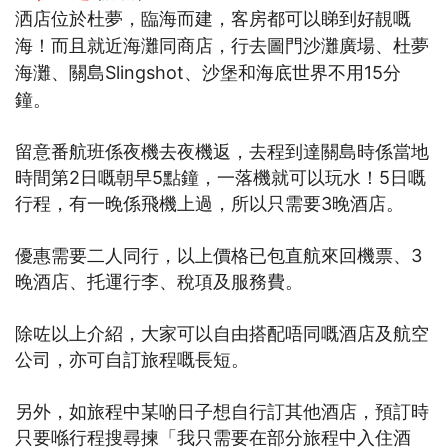
洒店位於杜夢，臨海而建，客房都可以睇到好靚嘅
海！而且就近海灘同商店，行去圖門沙灘廣場、杜夢
海灘、關島Slingshot、沙堡和海底世界不用15分
鐘。
留意番航班係夜機去夜機返，去程到達關島時係當地
時間第2日嘅朝早5點鐘，一落機就可以玩水！5日嘅
行程，有一晚係飛機上過，所以只需要3晚酒店。
優惠需要二人同行，以上價格已包直航來回機票、3
晚酒店、托運行李、稅項及服務費。
除咗以上介紹，大家可以自由搭配唔同嘅酒店及航空
公司，亦可自訂旅程嘅長短。
另外，如旅程中某啲日子想自行訂其他酒店，預訂時
只要喺行程搜尋揀「我只需要在部分旅程中入住酒