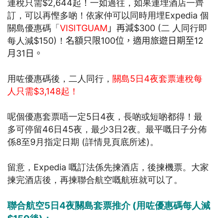
連稅只需$2,644起！一如過往，如果連埋酒店一齊
訂，可以再慳多啲！依家仲可以同時用埋Expedia 個
關島優惠碼「
VISITGUAM
」再減
$300 (二 人同行即
每人減$150)！
名額只限100位，適用
旅遊日期
至12
月
31
日。
用咗優惠碼後，二人同行，
關島5日4夜套票連稅每
人只需$3,148起！
呢個優惠套票唔一定5日4夜，長啲或短啲都得！最
多可停留46日45夜，最少3日2夜。最平嘅日子分佈
係8至9月指定日期 (詳情見頁底所述)。
留意，Expedia 嘅訂法係先揀酒店，後揀機票。大家
揀完酒店後，再揀聯合航空嘅航班就可以了。
聯合航空5日4夜關島套票推介 (
用咗優惠碼每人減