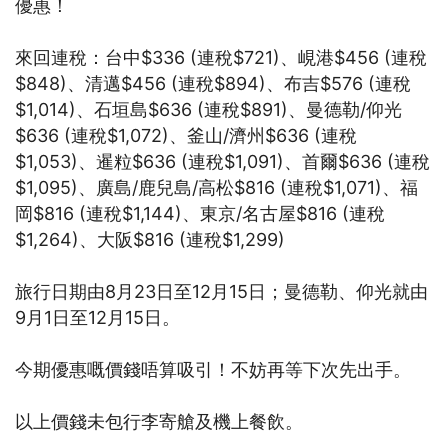
優惠！
來回連稅：台中$336 (連稅$721)、峴港$456 (連稅
$848)、清邁$456 (連稅$894)、布吉$576 (連稅
$1,014)、石垣島$636 (連稅$891)、曼德勒/仰光
$636 (連稅$1,072)、釜山/濟州$636 (連稅
$1,053)、暹粒$636 (連稅$1,091)、首爾$636 (連稅
$1,095)、廣島/鹿兒島/高松$816 (連稅$1,071)、福
岡$816 (連稅$1,144)、東京/名古屋$816 (連稅
$1,264)、大阪$816 (連稅$1,299)
旅行日期由8月23日至12月15日；曼德勒、仰光就由
9月1日至12月15日。
今期優惠嘅價錢唔算吸引！不妨再等下次先出手。
以上價錢未包行李寄艙及機上餐飲。