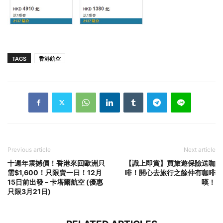
TAGS
香港航空
Previous article
Next article
十週年震撼價！香港來回歐洲只
【識上即賞】買旅遊保險送咖
需$1,600！只限賣一日！12月
啡！開心去旅行之餘仲有咖啡
15日前出發 – 卡塔爾航空 (優惠
嘆！
只限3月21日)