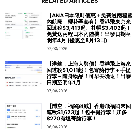
RELATED ARTICLES
【ANA日本限時優惠＋免費送兩程國
內航段｜櫻花季都有】香港飛東京來
回連稅$3,413起、札幌$3,402起！
免費送兩程日本內陸機！出發日期至
明年4月 (優惠至8月13日)
07/08/2026
【港航．上海大劈價】香港飛上海來
回連稅$1,011起！包寄艙行李＋手提
行李＋隨身物品！可早去晚返！出發
日期至明年1月
07/08/2026
【灣空．福岡跟減】香港飛福岡來回
連稅$1,623起！包手提行李！加多
$270有埋寄艙行李！
06/08/2026