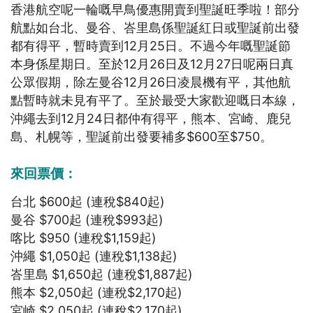
香港航空呢一輪嘅早鳥優惠開賣到聖誕旺季啦！部分
航點如台北、曼谷、峇里島係聖誕紅日或聖誕前出發
都有得平，暫時賣到12月25日。不過今年嘅聖誕節
本身係星期日。至於12月26日及12月27日呢兩日真
公眾假期，除左曼谷12月26日凌晨機有平，其他航
點暫時就未見有平了。至於最受大家歡迎嘅日本線，
沖繩去到12月24日都仲有得平，熊本、宮崎、鹿兒
島、札幌等，聖誕前出發要補多$600至$750。
來回票價：
台北 $600起 (連稅$840起)
曼谷 $700起 (連稅$993起)
喀比 $950 (連稅$1,159起)
沖繩 $1,050起 (連稅$1,138起)
峇里島 $1,650起 (連稅$1,887起)
熊本 $2,050起 (連稅$2,170起)
宮崎 $2,050起 (連稅$2,170起)