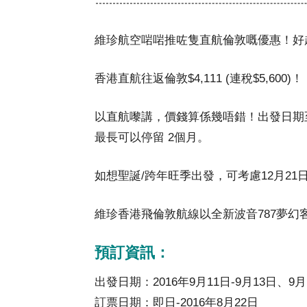
維珍航空啱啱推咗隻直航倫敦嘅優惠！好
香港直航往返倫敦$4,111 (連稅$5,600)！
以直航嚟講，價錢算係幾唔錯！出發日期至
最長可以停留 2個月。
如想聖誕/跨年旺季出發，可考慮12月21
維珍香港飛倫敦航線以全新波音
787
夢幻
預訂資訊：
出發日期：2016年9月11日-9月13日、9月1
訂票日期：即日-2016年8月22日