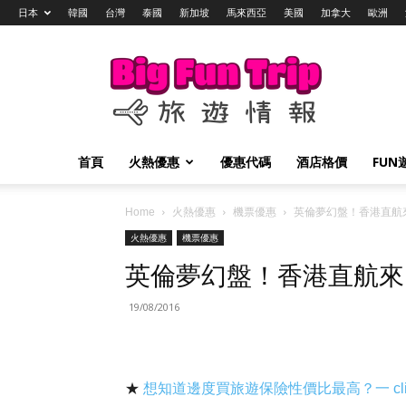
日本
韓國
台灣
泰國
新加坡
馬來西亞
美國
加拿大
歐洲
Big
Fun
Trip
旅
遊
情
首頁
火熱優惠
優惠代碼
酒店格價
FUN
報
Home
火熱優惠
機票優惠
英倫夢幻盤！香港直航來回
火熱優惠
機票優惠
英倫夢幻盤！香港直航來回倫
19/08/2016
★
想知道邊度買旅遊保險性價比最高？一 cl