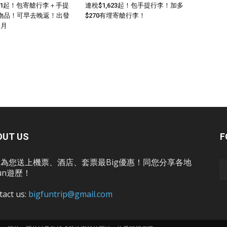
011起！包寄艙行李＋手提
連稅$1,623起！包手提行李！加多
物品！可早去晚返！出發
$270有埋寄艙行李！
1月
OUT US
F
為您送上機票、酒店、套票最Big優惠！同您分享各地
un遊歷！
tact us:
bigfuntrip@gmail.com