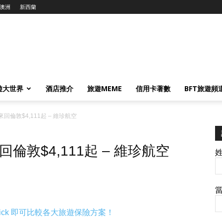
澳洲
新西蘭
遊大世界
酒店推介
旅遊MEME
信用卡著數
BFT旅遊頻
倫敦$4,111起 – 維珍航空
敦$4,111起 – 維珍航空
ick 即可比較各大旅遊保險方案！