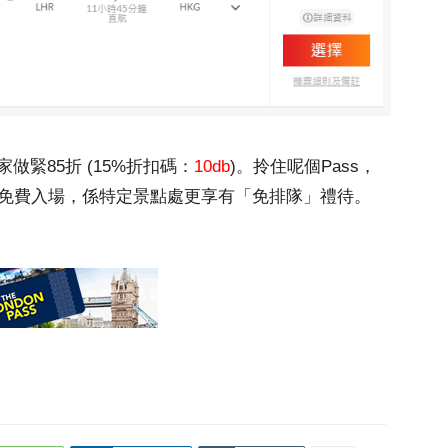
依家做緊85折 (15%折扣碼：
10db
)。拎住呢個Pass，
點免費入場，係特定景點處更享有「免排隊」禮待。