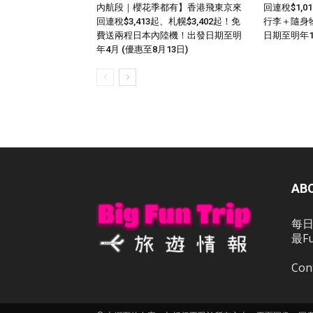
內航段｜櫻花季都有】香港飛東京來
回連稅$1,
回連稅$3,413起、札幌$3,402起！免
行李＋隨身
費送兩程日本內陸機！出發日期至明
日期至明年
年4月 (優惠至8月13日)
AB
每日
最F
Con