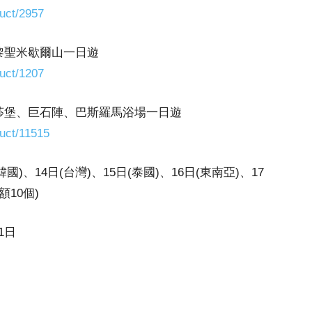
uct/2957
黎聖米歇爾山一日遊
uct/1207
莎堡、巨石陣、巴斯羅馬浴場一日遊
uct/11515
韓國)、14日(台灣)、15日(泰國)、16日(東南亞)、17
額10個)
1日