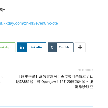
8日
ent.kkday.com/zh-hk/event/hk-ote
hatsApp
Linkedin
Tumblr
Next article
台北
【旺季平飛】暑假遊澳洲！香港來回墨爾本 / 悉
奧
尼$2,881起！可 Open jaw！12月20日前出發 – 澳
洲維珍航空