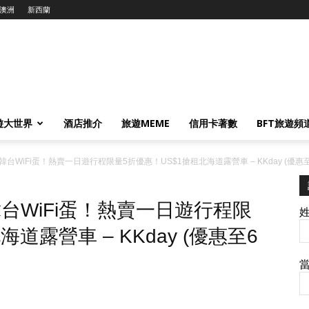
澳洲
新西蘭
遊大世界
酒店推介
旅遊MEME
信用卡著數
BFT旅遊頻
台WiFi蛋！熱賣一日遊行程限量5折優惠！US$1搶租北海道露營車 – KKday (優惠至
台WiFi蛋！熱賣一日遊行程限
道露營車 – KKday (優惠至6