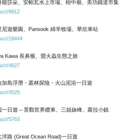
】丹能莎朵、安帕瓦水上市場、樹中廟、美功鐵道市集
uct/9912
尼遊樂園、Pansook 綿羊牧場、華欣車站
uct/18444
wa Kawa 長鼻猴、螢火蟲生態之旅
uct/4627
巴迪加島浮潛・叢林探險・火山泥浴一日遊
uct/4525
園一日遊 – 景觀世界纜車、三姐妹峰、蘿拉小鎮
uct/5763
Great Ocean Road)一日遊