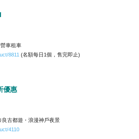
1
露營車租車
uct/8811
(名額每日1個，售完即止)
折優惠
奈良古都遊・浪漫神戶夜景
uct/4110