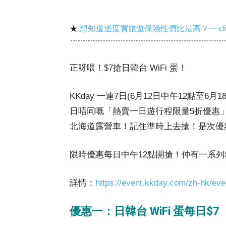
★
想知道邊度買旅遊保險性價比最高？一 cl
正呀喂！$7搶日韓台 WiFi 蛋！
KKday 一連7日(6月12日中午12點至6月
日唔同嘅「熱賣一日遊行程限量5折優惠」
北海道露營車！記住準時上去搶！是次優
限時優惠每日中午12點開搶！仲有一系列
詳情：
https://event.kkday.com/zh-hk/eve
優惠一：日韓台 WiFi 蛋每日$7