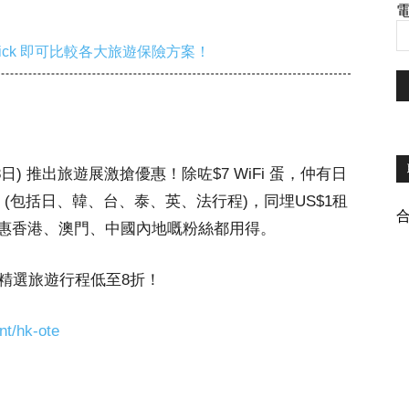
電
ick 即可比較各大旅遊保險方案！
18日) 推出旅遊展激搶優惠！除咗$7 WiFi 蛋，仲有日
(包括日、韓、台、泰、英、法行程)，同埋US$1租
惠香港、澳門、中國內地嘅粉絲都用得。
精選旅遊行程低至8折！
nt/hk-ote