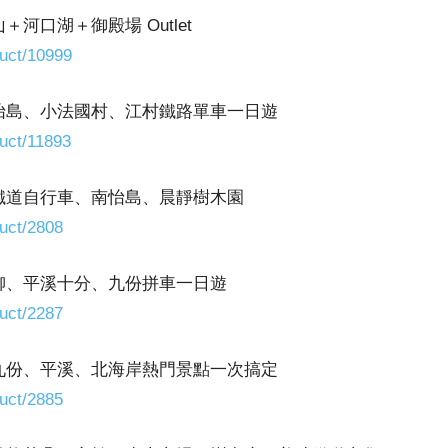
河口湖＋御殿場 Outlet
uct/10999
南怡島、小法國村、江村鐵路單車一日遊
uct/11893
鐵道自行車、南怡島、晨靜樹木園
uct/2808
柳、平溪十分、九份拼車一日遊
uct/2287
北九份、平溪、北海岸熱門景點一次搞定
uct/2885