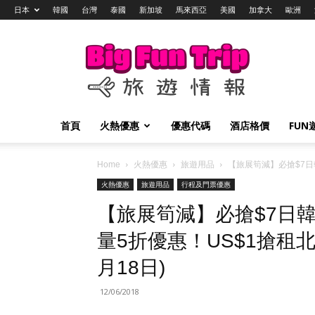
日本
韓國
台灣
泰國
新加坡
馬來西亞
美國
加拿大
歐洲
Big
Fun
Trip
旅
遊
情
首頁
火熱優惠
優惠代碼
酒店格價
FUN
報
Home
火熱優惠
旅遊用品
【旅展筍減】必搶$7日韓
火熱優惠
旅遊用品
行程及門票優惠
【旅展筍減】必搶$7日韓
量5折優惠！US$1搶租北海
月18日)
12/06/2018