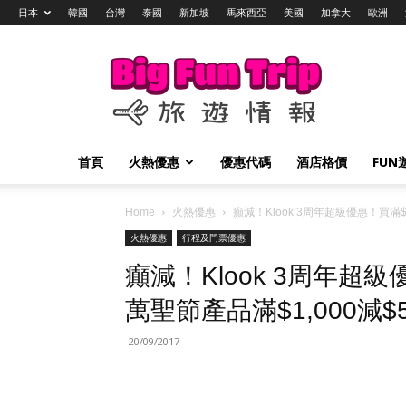
日本
韓國
台灣
泰國
新加坡
馬來西亞
美國
加拿大
歐洲
Big
Fun
Trip
旅
遊
情
首頁
火熱優惠
優惠代碼
酒店格價
FUN
報
Home
火熱優惠
癲減！Klook 3周年超級優惠！買滿$1
火熱優惠
行程及門票優惠
癲減！Klook 3周年超級
萬聖節產品滿$1,000減$
20/09/2017