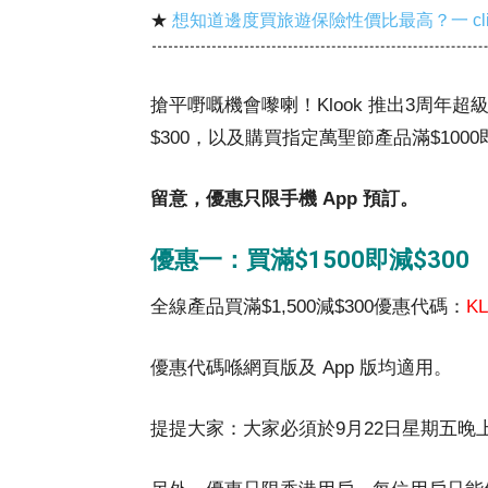
★
想知道邊度買旅遊保險性價比最高？一 cl
搶平嘢嘅機會嚟喇！Klook 推出3周年超級
$300，以及購買指定萬聖節產品滿$1000
留意，優惠只限手機 App 預訂。
優惠一：買滿$1500即減$300
全線產品買滿$1,500減$300優惠代碼：
KL
優惠代碼喺網頁版及 App 版均適用。
提提大家：大家必須於9月22日星期五晚