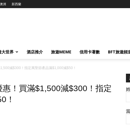
澳洲
新西蘭
遊大世界
酒店推介
旅遊MEME
信用卡著數
BFT旅遊頻
,500減$300！指定萬聖節產品滿$1,000減$50！
優惠！買滿$1,500減$300！指定
50！