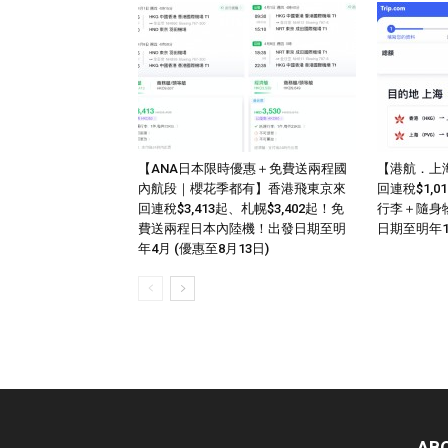
【ANA日本限時優惠＋免費送兩程國
【港航．上
內航段｜櫻花季都有】香港飛東京來
回連稅$1,
回連稅$3,413起、札幌$3,402起！免
行李＋隨身
費送兩程日本內陸機！出發日期至明
日期至明年
年4月 (優惠至8月13日)
AB