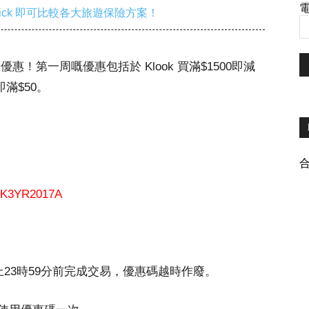
電
ick 即可比較各大旅遊保險方案！
優惠！第一周嘅優惠包括於 Klook 買滿$1500即減
即滿$50。
K3YR2017A
上23時59分前完成交易，優惠碼越時作廢。