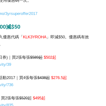
使用優惠碼一次。
mo/3yrsuperoffer2017
0減$50
輸入優惠代碼「
KLK3YROHA
」即減$50。優惠碼有效
訂。
二日券)｜買2張每張
$589起
$502起
ity/39
動2017｜買4張每張
$438起
$276.5起
vity/736
｜買2張每張
$520
起
$495起
vity/835