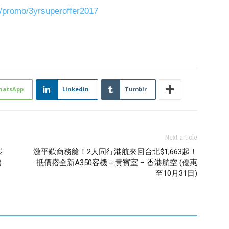
/promo/3yrsuperoffer2017
hatsApp
Linkedin
Tumblr
Next article
滿
激平歎商務艙！2人同行港航來回台北$1,663起！
)
抵價搭全新A350客機＋貴賓室 – 香港航空 (優惠
至10月31日)