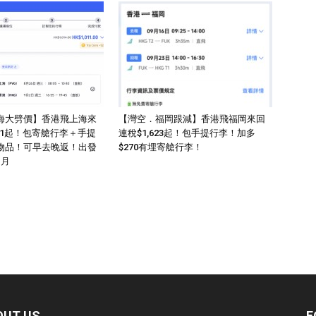
海大劈價】香港飛上海來
【灣空．福岡跟減】香港飛福岡來回
011起！包寄艙行李＋手提
連稅$1,623起！包手提行李！加多
物品！可早去晚返！出發
$270有埋寄艙行李！
1月
OUT US
F