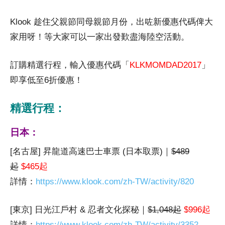
Klook 趁住父親節同母親節月份，出咗新優惠代碼俾大
家用呀！等大家可以一家出發歎盡海陸空活動。
訂購精選行程，輸入優惠代碼「
KLKMOMDAD2017
」
即享低至6折優惠！
精選行程：
日本：
[名古屋] 昇龍道高速巴士車票 (日本取票)｜
$489
起
$465起
詳情：
https://www.klook.com/zh-TW/activity/820
[東京] 日光江戶村 & 忍者文化探秘｜
$1,048起
$996起
詳情：
https://www.klook.com/zh-TW/activity/3352