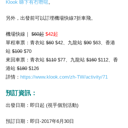
Klook 睇下有冇嘢啱
。
另外，出發前可以訂埋機場快線7折車飛。
機場快線｜
$60起
$42起
單程車票：青衣站
$60
$42、九龍站
$90
$63、香港
站
$100
$70
來回車票：青衣站
$110
$77、九龍站
$160
$112、香
港站
$180
$126
詳情：
https://www.klook.com/zh-TW/activity/71
預訂資訊：
出發日期：即日起 (視乎個別活動)
預訂日期：即日-2017年6月30日