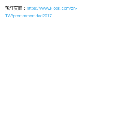
預訂頁面：
https://www.klook.com/zh-
TW/promo/momdad2017