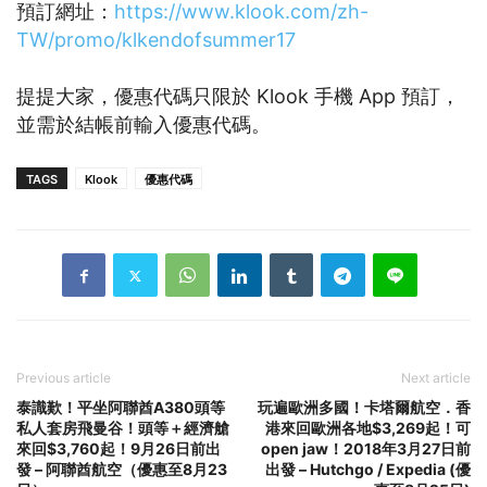
預訂網址：
https://www.klook.com/zh-
TW/promo/klkendofsummer17
提提大家，優惠代碼只限於 Klook 手機 App 預訂，
並需於結帳前輸入優惠代碼。
TAGS
Klook
優惠代碼
Previous article
Next article
泰識歎！平坐阿聯酋A380頭等
玩遍歐洲多國！卡塔爾航空．香
私人套房飛曼谷！頭等＋經濟艙
港來回歐洲各地$3,269起！可
來回$3,760起！9月26日前出
open jaw！2018年3月27日前
發 – 阿聯酋航空（優惠至8月23
出發 – Hutchgo / Expedia (優