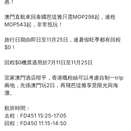
惠！
澳門直航來回泰國芭堤雅只需MOP298起，連稅
MOP543起，非常抵玩！
旅行日期由即日至11月25日，連暑假旺季都有回程
$0！
回程$0機票適用於7月11日至11月25日
宜家澳門酒店咁平，香港嘅粉絲可以考慮自制一trip
兩地，先係澳門玩2日，再飛芭堤雅享受限光與海
灘。
航班時間：
去程：FD451 15:25-17:05
回程：FD450 11:15-14:50