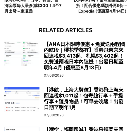
灣套票每人最多減$300！4至7
折！配合優惠碼額外再9折 –
月出發 – 東瀛遊
Expedia (優惠至4月14日)
RELATED ARTICLES
【ANA日本限時優惠＋免費送兩程國
內航段｜櫻花季都有】香港飛東京來
回連稅$3,413起、札幌$3,402起！
免費送兩程日本內陸機！出發日期至
明年4月 (優惠至8月13日)
07/08/2026
【港航．上海大劈價】香港飛上海來
回連稅$1,011起！包寄艙行李＋手提
行李＋隨身物品！可早去晚返！出發
日期至明年1月
07/08/2026
【灣空．福岡跟減】香港飛福岡來回